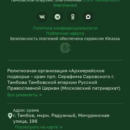
благочиния
V
T
O
k
e
d
l
n
Политика конфиденциальности
e
o
Публичная оферта
g
k
Безопасность платежей обеспечена сервисом Юkassa
r
l
a
a
m
s
s
n
Религиозная организация «Архиерейское
i
подворье – храм прп. Серафима Саровского г.
k
Тамбова Тамбовской епархии Русской
i
Православной Церкви (Московский патриархат)
Все реквизиты →
Адрес храма
г. Тамбов, мкрн. Радужный, Мичуринская
улица, 198
Посмотреть на карте →