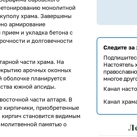
 бетонированию монолитной
 куполу храма. Завершены
ено армирование
 прием и укладка бетона с
рочности и долговечности
Следите за
Подпишитесь
арной части храма. На
Настоятель 
екрытию арочных оконных
православно
й оболочке планируется
многое друго
йства южной апсиды.
Канал насто
осточной части алтаря. В
Канал храма
е кирпичики, приобретенные
 кирпич становится видимым
 молитвенной памятью о
Л