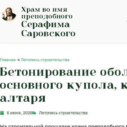
Перейти
Храм во имя
к
содержимому
преподобного
Серафима
Саровского
Главная
→
Летопись строительства
Бетонирование обо
основного купола, 
алтаря
6 июня, 2026
Летопись строительства
На строительной площадке храма преподобного