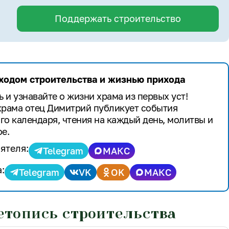
Поддержать строительство
 ходом строительства и жизнью прихода
 и узнавайте о жизни храма из первых уст!
храма отец Димитрий публикует события
го календаря, чтения на каждый день, молитвы и
е.
ятеля:
Telegram
МАКС
:
Telegram
VK
OK
МАКС
етопись строительства