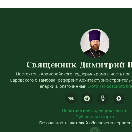
Священник Димитрий 
Настоятель Архиерейского подворья храма в честь пр
Саровского г. Тамбова, референт Архитектурно-строитель
епархии, благочинный
1-ого Тамбовского б
V
T
O
k
e
d
l
n
Политика конфиденциальности
e
o
Публичная оферта
g
k
Безопасность платежей обеспечена сервисо
r
l
a
a