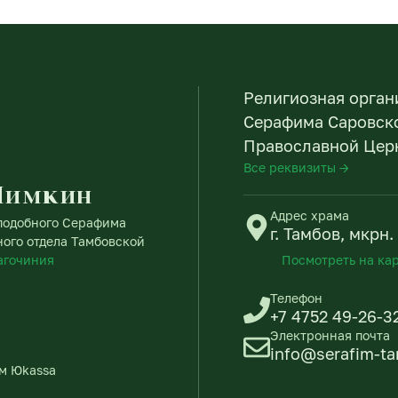
Религиозная орган
Серафима Саровско
Православной Церк
Все реквизиты →
Пимкин
Адрес храма
еподобного Серафима
г. Тамбов, мкрн
ного отдела Тамбовской
лагочиния
Посмотреть на ка
Телефон
+7 4752 49-26-3
Электронная почта
info@serafim-t
м Юkassa