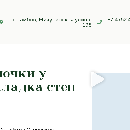
г. Тамбов, Мичуринская улица,
+7 4752 
198
лочки у
кладка стен
 Серафима Саровского