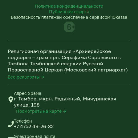
l
n
Политика конфиденциальности
e
o
Публичная оферта
g
k
Безопасность платежей обеспечена сервисом Юkassa
r
l
a
a
m
s
s
n
Религиозная организация «Архиерейское
i
подворье – храм прп. Серафима Саровского г.
k
Тамбова Тамбовской епархии Русской
i
Православной Церкви (Московский патриархат)
Все реквизиты →
Адрес храма
г. Тамбов, мкрн. Радужный, Мичуринская
улица, 198
Посмотреть на карте →
Телефон
+7 4752 49-26-32
Электронная почта