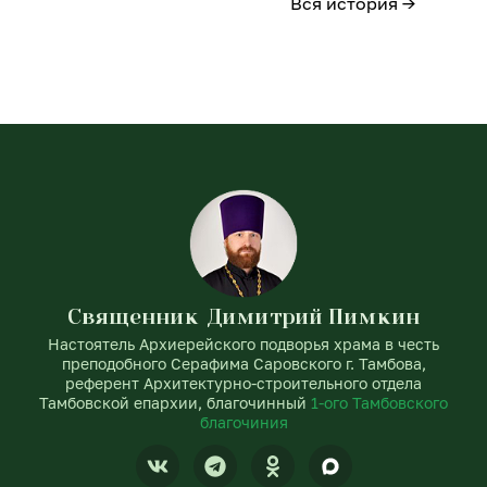
Вся история →
Священник Димитрий Пимкин
Настоятель Архиерейского подворья храма в честь
преподобного Серафима Саровского г. Тамбова,
референт Архитектурно-строительного отдела
Тамбовской епархии, благочинный
1-ого Тамбовского
благочиния
V
T
O
k
e
d