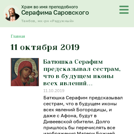
Перейти
Храм во имя преподобного
к
Серафима Саровского
содержимому
Тамбов, мк-рн «Радужный»
Главная
11 октября 2019
Батюшка Серафим
предсказывал сестрам,
что в будущем иконы
всех явлений…
11.10.2019
Батюшка Серафим предсказывал
сестрам, что в будущем иконы
всех явлений Богородицы, и
даже с Афона, будут в
Дивеевской обители. Долго
пришлось бы перечислять все
изображения Матери Божией,