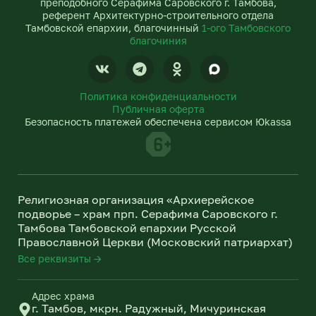
преподобного Серафима Саровского г. Тамбова,
референт Архитектурно-строительного отдела
Тамбовской епархии, благочинный
1-ого Тамбовского
благочиния
V
T
O
k
e
d
l
n
Политика конфиденциальности
e
o
Публичная оферта
g
k
Безопасность платежей обеспечена сервисом Юkassa
r
l
a
a
m
s
s
n
Религиозная организация «Архиерейское
i
подворье – храм прп. Серафима Саровского г.
k
Тамбова Тамбовской епархии Русской
i
Православной Церкви (Московский патриархат)
Все реквизиты →
Адрес храма
г. Тамбов, мкрн. Радужный, Мичуринская