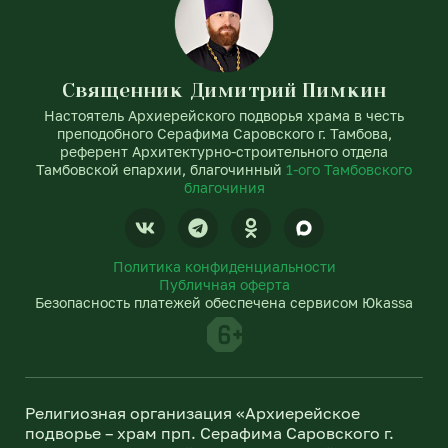
Священник Димитрий Пимкин
Настоятель Архиерейского подворья храма в честь
преподобного Серафима Саровского г. Тамбова,
референт Архитектурно-строительного отдела
Тамбовской епархии, благочинный
1-ого Тамбовского
благочиния
V
T
O
k
e
d
l
n
Политика конфиденциальности
e
o
Публичная оферта
g
k
Безопасность платежей обеспечена сервисом Юkassa
r
l
a
a
m
s
s
n
Религиозная организация «Архиерейское
i
подворье – храм прп. Серафима Саровского г.
k