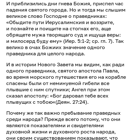
И приблизились дни гнева Божия, приспел час
падения святого города. Но и тогда мы слышим
великое слово Господне о праведниках:
«Обыдите пути Иерусалимския и воззрите,
и познайте и поищите на стогнах его, аще
обрящете мужа творящаго суд и ищуща веры:
и милосерд буду ему» (Иер. 5:1-2; ср. гл. 7). Так
велико в очах Божиих значение одного
праведника для целого народа.
И в истории Нового Завета мы видим, как ради
одного праведника, святого апостола Павла,
во время морского путешествия его на корабле
спасены были от неминуемой гибели все
плывшие с ним спутники; Ангел при этом
сказал апостолу: «Бог даровал тебе всех
плывущих с тобою«(Деян. 27:24).
Почему же так важно пребывание праведных
среди народа? Прежде всего потому, что они
являются показателями и свидетелями
духовной жизни и духовного роста народа,
они своим существованием показывают, что