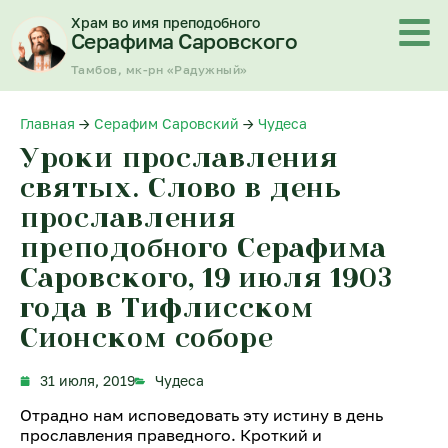
Перейти
Храм во имя преподобного
к
Серафима Саровского
содержимому
Тамбов, мк-рн «Радужный»
Главная
→
Серафим Саровский
→
Чудеса
Уроки прославления
святых. Слово в день
прославления
преподобного Серафима
Саровского, 19 июля 1903
года в Тифлисском
Сионском соборе
31 июля, 2019
Чудеса
Отрадно нам исповедовать эту истину в день
прославления праведного. Кроткий и