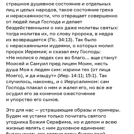
страшное душевное состояние и отдельных
лиц и целых народов, такое состояние греха
и нераскаянности, что отвращает совершенно
от людей лице Господа и делает
бездейственными о них даже молитвы святых:
тогда молитва их, по слову пророка, в недра
их возвращается (Пс. 34:13). Так было
с нераскаянными иудеями, о которых молил
пророк Иеремия; и сказал ему Господь:
«Не молися о людех сих во благо… аще станут
Моисей и Самуил пред лицем Моим, несть
душа Моя к людем сим: изрини тех (от лица
Моего), и да изыдут» (Иер. 14:11; 15:1). Так
случилось, наконец, и с Иерусалимом: сам
Господь плакал о нем и жалел его, но все же
осудил его за конечное ожесточение
и упорство его сынов.
Это для нас — устрашающие образы и примеры.
Будем не устами только почитать святого
угодника Божия Серафима, но и делом и всею
жизнью являть с ним духовное единение:
будем иметь его святую веру; будем всей