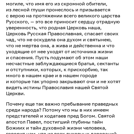
могиле, что имя его из скромной обители,
из лесной глуши пронеслось и призывается
с верою на протяжении всего великого царства
Русского, — это все приносит сердцу отрадную
уверенность, что родная Церковь наша,
Церковь Русская Православная, спасает своих
чад, что не оскудела она духом и святынею,
что не мертва она, а жива и действенна и что
уходящие от нее уходят от источника жизни
и спасения. Пусть подумают об этом наши
несчастные заблуждающиеся братья, сектанты
и отступники, которых, к прискорбию, так
много в нашем крае и в нашем городе
и которые так упорно закрывают очи и не хотят
видеть истины Православия нашей Святой
Церкви.
Почему еще так важно пребывание праведных
среди народа? Потому что мы в них имеем
предстателей и ходатаев пред Богом. Святой
апостол Павел, постигший глубины тайн
Божиих и тайн духовной жизни человека,
говорит нам, что из всех духовных дарований