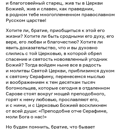
и благоговейный старец, жив ты в Церкви
Божией, жив и славен, как праведник,
в родном тебе многоплеменном православном
Русском царстве!
Хотите ли, братие, приобщиться к этой его
жизни? Хотите ли быть сродными его духу, его
вере, его любви и благочестию? Хотите ли
явить доказательство, что и вы духовно
слились с той Церковью, в которой обрел
спасение и святость новоявленный угодник
Божий? Тогда войдем ныне все в радость
и молитвы Святой Церкви, приблизимся духом
к святому Серафиму, перенесемся мыслью
и воображением к тем десяткам тысяч
богомольцев, которые сегодня в отдаленном
Сарове стоят вокруг мощей преподобного,
горят к нему любовью, прославляют его,
и с ними, и с Церковью Божией воскликнем
от всей души: «Преподобне отче Серафиме,
моли Бога о нас!»
Но будем помнить, братие, что бывает