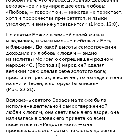
вековечное и неумирающее есть любовь:
«Любовь, — говорит он, — никогда не перестает,
хотя и пророчества прекратятся, и языки
умолкнут, и знание упразднится» (1 Кор. 13:8).
Но святые Божии в земной своей жизни
и водились, и жили именно любовью к Богу
и ближним. До какой высоты самоотречения
доходила их любовь к людям — видно
из молитвы Моисея о согрешившем родном
народе: «О, [Господи!] народ сей сделал
великий грех: сделал себе золотого бога;
прости им грех их, а если нет, то изгладь и меня
из книги Твоей, в которую Ты вписал»
(Исх. 32:31).
Вся жизнь святого Серафима также была
исполнена деятельной самоотверженной
любви к людям, она светилась в его взоре, она
изливалась в словах его привета ко всем
посетителям: «Радость моя», — она
проявлялась в его частых поклонах до земли