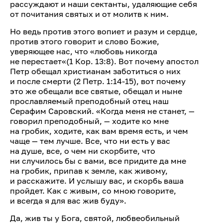
рассуждают и наши сектанты, удаляющие себя
от почитания святых и от молитв к ним.
Но ведь против этого вопиет и разум и сердце,
против этого говорит и слово Божие,
уверяющее нас, что «любовь никогда
не перестает«(1 Кор. 13:8). Вот почему апостол
Петр обещал христианам заботиться о них
и после смерти (2 Петр. 1:14-15), вот почему
это же обещали все святые, обещал и ныне
прославляемый преподобный отец наш
Серафим Саровский. «Когда меня не станет, —
говорил преподобный, — ходите ко мне
на гробик, ходите, как вам время есть, и чем
чаще — тем лучше. Все, что ни есть у вас
на душе, все, о чем ни скорбите, что
ни случилось бы с вами, все придите да мне
на гробик, припав к земле, как живому,
и расскажите. И услышу вас, и скорбь ваша
пройдет. Как с живым, со мною говорите,
и всегда я для вас жив буду».
Да, жив ты у Бога, святой, любвеобильный