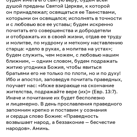
душой преданы Святой Церкви, к которой
он принадлежал; освящаться ее Таинствами,
которыми он освящался; исполнять в точности
и с любовью все ее уставы; будем искренно
почитать его совершенства и добродетели
и отображать их в своей жизни, отдав ее труду
и молитве, по мудрому и меткому наставлению
старца: «дело в руках, а молитва на устах»;
будем служить, чем можем, с любовью нашим
ближним, — одним словом, будем подражать
житию угодника Божия, чтобы явиться
братьями его не только по плоти, но и по духу!
Ибо и апостол, заповедуя почитать праведных,
поучает нас: «Ихже взирающе на скончание
жителства, подражайте вере (их)» (Евр. 13:7).
Иначе и почитание их будет бесполезно
и лицемерно. В день прославления праведного
запомним крепко и поставим у сознания
и сердца слово Божие: «Праведность
возвышает народ, а беззаконие — бесчестие
народов». Аминь.