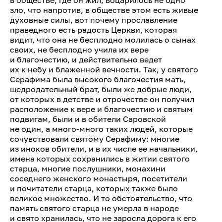
в обществе, где он жил, воцарилось не одно
зло, что напротив, в обществе этом есть живые
духовные силы, вот почему прославление
праведного есть радость Церкви, которая
видит, что она не бесплодно молилась о сынах
своих, не бесплодно учила их вере
и благочестию, и действительно ведет
их к небу и блаженной вечности. Так, у святого
Серафима была высокого благочестия мать,
щедродательный брат, были же добрые люди,
от которых в детстве и отрочестве он получил
расположение к вере и благочестию и святым
подвигам, были и в обители Саровской
не один, а много-много таких людей, которые
сочувствовали святому Серафиму: многие
из иноков обители, и в их числе ее начальники,
имена которых сохранились в житии святого
старца, многие послушники, монахини
соседнего женского монастыря, посетители
и почитатели старца, которых также было
великое множество. И то обстоятельство, что
память святого старца не умерла в народе
и свято хранилась, что не заросла дорога к его