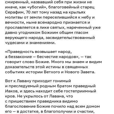
смиренный, назвавший себя при жизни не
иначе, как «убогий», благоговейный старец
Серафим, 70 лет тому назад на крыльях
молитвы от земли переселившийся к небу и
вечности, ныне всенародно признается и
прославляется в лике святых, нареченный уже
давно угодником Божиим общим гласом
верующего народа, засвидетельствованный
чудесами и знамениями.
«Праведность возвышает народ,
а беззаконие — бесчестие народов», — так
говорит слово Божие. Много мы знаем и видим
доказательств этой истины в священных
событиях истории Ветхого и Нового Завета.
Вот к Лавану приходит гонимый
и преследуемый родным братом праведный
Иаков, и здесь находит себе гостеприимный
кров. Не укрылось от Лавана, что
с пришествием праведника видимо
благословение Божие почило над всем домом
его — в достатке, в благополучии и счастии,