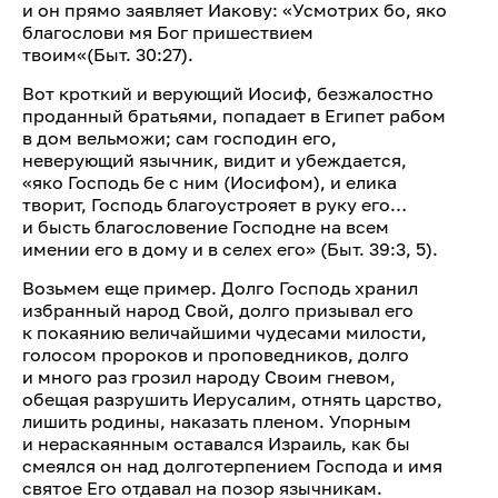
и он прямо заявляет Иакову: «Усмотрих бо, яко
благослови мя Бог пришествием
твоим«(Быт. 30:27).
Вот кроткий и верующий Иосиф, безжалостно
проданный братьями, попадает в Египет рабом
в дом вельможи; сам господин его,
неверующий язычник, видит и убеждается,
«яко Господь бе с ним (Иосифом), и елика
творит, Господь благоустрояет в руку его…
и бысть благословение Господне на всем
имении его в дому и в селех его» (Быт. 39:3, 5).
Возьмем еще пример. Долго Господь хранил
избранный народ Свой, долго призывал его
к покаянию величайшими чудесами милости,
голосом пророков и проповедников, долго
и много раз грозил народу Своим гневом,
обещая разрушить Иерусалим, отнять царство,
лишить родины, наказать пленом. Упорным
и нераскаянным оставался Израиль, как бы
смеялся он над долготерпением Господа и имя
святое Его отдавал на позор язычникам.