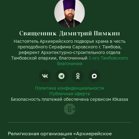
Священник Димитрий Пимкин
Настоятель Архиерейского подворья храма в честь
преподобного Серафима Саровского г. Тамбова,
референт Архитектурно-строительного отдела
Тамбовской епархии, благочинный
1-ого Тамбовского
благочиния
V
T
O
k
e
d
l
n
Политика конфиденциальности
e
o
Публичная оферта
g
k
Безопасность платежей обеспечена сервисом Юkassa
r
l
a
a
m
s
s
n
Религиозная организация «Архиерейское
i