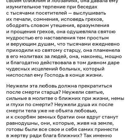
своим ближним и лобзаниях, она давала ему
изумительное терпение при беседах
с тысячами посетителей — выслушивать
их печали, сомнения, исповедь грехов,
ободрять словом утешения, вразумления
и прощения грехов, она одушевляла святою
мудростью его наставления тем простым
и верующим душам, что тысячами ежедневно
приходили ко святому старцу, она пламенела
в его молитвах за людей, она, наконец, мощно
и благодатно действовала в том дивном даре
чудесных исцелений больных, который
ниспослал ему Господь в конце жизни.
Неужели эта любовь должна прекратиться
после смерти старца? Неужели святые,
сильные в молитве о ближних при жизни, немы
и глухи по смерти? Неужели душа их после
смерти тела уже не объята любовью,
и к скорбям земных братии они вдруг станут
равнодушны, они, которые, живя на земле,
готовы были все свое и себя самих принести
в жертву ради блага ближних? Так именно