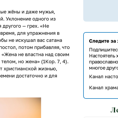
ые жёны и даже мужья,
ой. Уклонение одного из
 другого — грех. «Не
а время, для упражнения в
тобы не искушал вас сатана
Следите за
постол, потом прибавляя, что
Подпишитесь
. «Жена не вла­стна над своим
Настоятель 
телом, но жена» (1Кор. 7, 4).
православно
многое друго
т хри­стианской жизнью,
ремени достаточно и для
Канал насто
Канал храма
Л