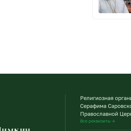
Религиозная орган
Серафима Саровско
Православной Церк
Все реквизиты →
Пимкин