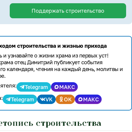
Поддержать строительство
 ходом строительства и жизнью прихода
 и узнавайте о жизни храма из первых уст!
храма отец Димитрий публикует события
го календаря, чтения на каждый день, молитвы и
е.
ятеля:
Telegram
МАКС
:
Telegram
VK
OK
МАКС
етопись строительства