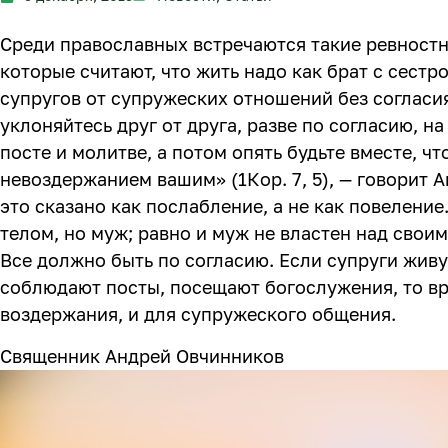
Среди православных встречаются такие ревностн
которые считают, что жить надо как брат с сестр
супругов от суп­ружеских отношений без согласия
уклоняйтесь друг от друга, разве по согласию, н
посте и молитве, а по­том опять будьте вместе, ч
невоздержанием вашим» (1Кор. 7, 5), — говорит А
это сказано как послабление, а не как повеление
телом, но муж; равно и муж не вла­стен над своим 
Все должно быть по согласию. Если супруги живу
соблюдают посты, посещают бо­гослужения, то в
воздержа­ния, и для супружеского общения.
Священник Андрей Овчинников