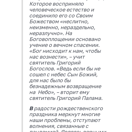
Которое восприняло
человеческое естество и
соединило его со Своим
Божеством «неслитно,
неизменно, нераздельно,
неразлучно». На
Боговоплощении основано
учение о вечном спасении.
«Бог нисходит к нам, чтобы
нас вознести», – учит
святитель Григорий
Богослов. «Ведь если бы не
сошел с небес Сын Божий,
для нас было бы
безнадежным возвращение
на Небо», – вторит ему
святитель Григорий Палама.
В
радости рождественского
праздника меркнут многие
наши проблемы, отступают
волнения, связанные с
пандемией. Являясь верными