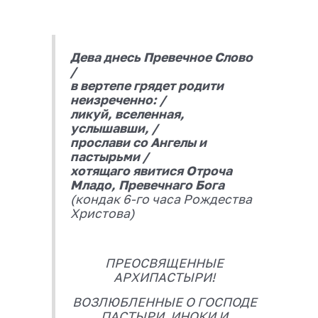
Дева днесь Превечное Слово
/
в вертепе грядет родити
неизреченно: /
ликуй, вселенная,
услышавши, /
прослави со Ангелы и
пастырьми /
хотящаго явитися Отроча
Младо, Превечнаго Бога
(кондак 6-го часа Рождества
Христова)
ПРЕОСВЯЩЕННЫЕ
АРХИПАСТЫРИ!
ВОЗЛЮБЛЕННЫЕ О ГОСПОДЕ
ПАСТЫРИ, ИНОКИ И