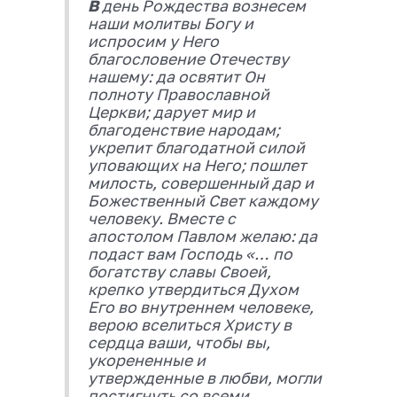
В
день Рождества вознесем
наши молитвы Богу и
испросим у Него
благословение Отечеству
нашему: да освятит Он
полноту Православной
Церкви; дарует мир и
благоденствие народам;
укрепит благодатной силой
уповающих на Него; пошлет
милость, совершенный дар и
Божественный Свет каждому
человеку. Вместе с
апостолом Павлом желаю: да
подаст вам Господь «… по
богатству славы Своей,
крепко утвердиться Духом
Его во внутреннем человеке,
верою вселиться Христу в
сердца ваши, чтобы вы,
укорененные и
утвержденные в любви, могли
постигнуть со всеми