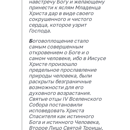
навстречу Богу и желающему
принести к яслям Младенца
Христа дар в виде своего
сокрушенного и чистого
сердца, которое узрит
Господа.
Б
оговоплощение стало
самым совершенным
откровением о Боге и о
самом человеке, ибо в Иисусе
Христе произошло
предельное прославление
природы человека, были
раскрыты безграничные
возможности для его
духовного возрастания.
Святые отцы IV Вселенского
Собора постановили
исповедовать Христа
Спасителя как истинного
Бога и истинного Человека,
Второе Лицо Святой Троицы,