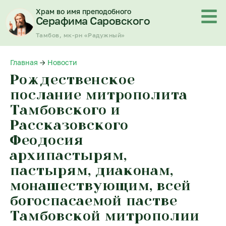
Перейти
Храм во имя преподобного
к
Серафима Саровского
содержимому
Тамбов, мк-рн «Радужный»
Главная
→
Новости
Рождественское
послание митрополита
Тамбовского и
Рассказовского
Феодосия
архипастырям,
пастырям, диаконам,
монашествующим, всей
богоспасаемой пастве
Тамбовской митрополии