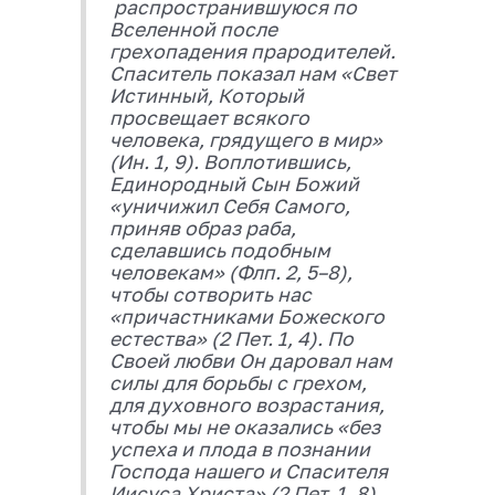
распространившуюся по
Вселенной после
грехопадения прародителей.
Спаситель показал нам «Свет
Истинный, Который
просвещает всякого
человека, грядущего в мир»
(Ин. 1, 9). Воплотившись,
Единородный Сын Божий
«уничижил Себя Самого,
приняв образ раба,
сделавшись подобным
человекам» (Флп. 2, 5–8),
чтобы сотворить нас
«причастниками Божеского
естества» (2 Пет. 1, 4). По
Своей любви Он даровал нам
силы для борьбы с грехом,
для духовного возрастания,
чтобы мы не оказались «без
успеха и плода в познании
Господа нашего и Спасителя
Иисуса Христа» (2 Пет. 1, 8).