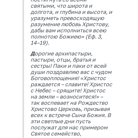
святыми, что широта и
долгота, и глубина и высота, и
уразуметь превосходящую
разумение любовь Христову,
дабы вам исполниться всею
полнотою Божиею» (Еф. 3,
14–19).
Д
орогие архипастыри,
пастыри, отцы, братья и
сестры! Паки и паки от всей
души поздравляю вас с чудом
Боговоплощения! «Христос
раждается – славите! Христос
с Небес – срящите! Христос
на земли – возноситеся!» –
так воспевает на Рождество
Христово Церковь, призывая
всех к встрече Сына Божия. В
эти светлые дни пусть
послужат для нас примером
Святое семейство,