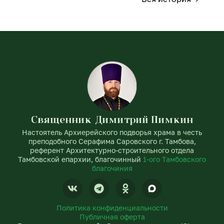
Священник Димитрий Пимкин
Настоятель Архиерейского подворья храма в честь
преподобного Серафима Саровского г. Тамбова,
референт Архитектурно-строительного отдела
Тамбовской епархии, благочинный
1-ого Тамбовского
благочиния
V
T
O
k
e
d
l
n
Политика конфиденциальности
e
o
Публичная оферта
g
k