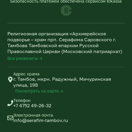
Безопасность платежей обеспечена сервисом Юkassa
r
l
a
a
m
s
s
n
Религиозная организация «Архиерейское
i
подворье – храм прп. Серафима Саровского г.
k
Тамбова Тамбовской епархии Русской
i
Православной Церкви (Московский патриархат)
Все реквизиты →
Адрес храма
г. Тамбов, мкрн. Радужный, Мичуринская
улица, 198
Посмотреть на карте →
Телефон
+7 4752 49-26-32
Электронная почта
info@serafim-tambov.ru