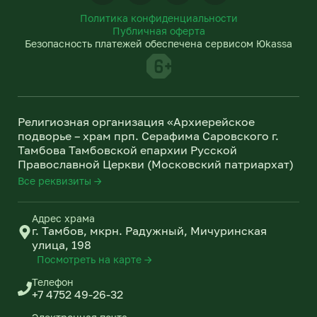
l
n
Политика конфиденциальности
e
o
Публичная оферта
g
k
Безопасность платежей обеспечена сервисом Юkassa
r
l
a
a
m
s
s
n
Религиозная организация «Архиерейское
i
подворье – храм прп. Серафима Саровского г.
k
Тамбова Тамбовской епархии Русской
i
Православной Церкви (Московский патриархат)
Все реквизиты →
Адрес храма
г. Тамбов, мкрн. Радужный, Мичуринская
улица, 198
Посмотреть на карте →
Телефон
+7 4752 49-26-32