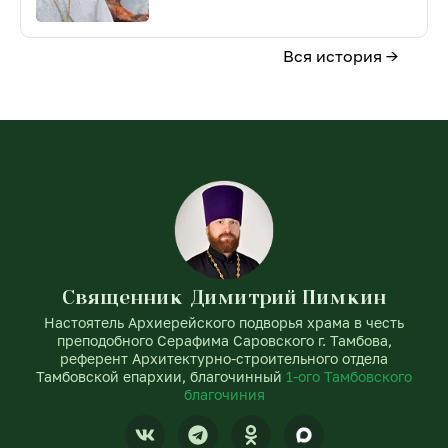
Вся история →
Священник Димитрий Пимкин
Настоятель Архиерейского подворья храма в честь
преподобного Серафима Саровского г. Тамбова,
референт Архитектурно-строительного отдела
Тамбовской епархии, благочинный
1-ого Тамбовского
благочиния
V
T
O
k
e
d