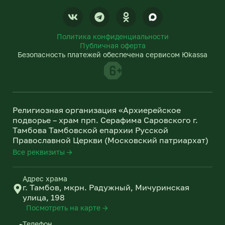
V
T
O
k
e
d
l
n
Политика конфиденциальности
e
o
Публичная оферта
g
k
Безопасность платежей обеспечена сервисом Юkassa
r
l
a
a
m
s
s
n
Религиозная организация «Архиерейское
i
подворье – храм прп. Серафима Саровского г.
k
Тамбова Тамбовской епархии Русской
i
Православной Церкви (Московский патриархат)
Все реквизиты →
Адрес храма
г. Тамбов, мкрн. Радужный, Мичуринская
улица, 198
Посмотреть на карте →
Телефон