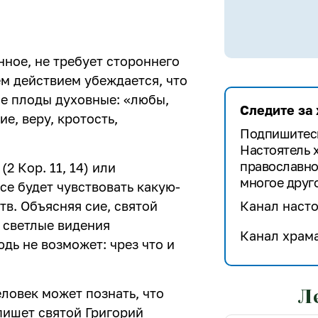
ное, не требует стороннего
ем действием убеждается, что
бе плоды духовные: «любы,
Следите за
е, веру, кротость,
Подпишитесь
Настоятель 
православно
2 Кор. 11, 14) или
многое друго
се будет чувствовать какую-
тв. Объясняя сие, святой
Канал насто
и светлые видения
Канал храма
дь не возможет: чрез что и
Л
ловек может познать, что
 пишет святой Григорий