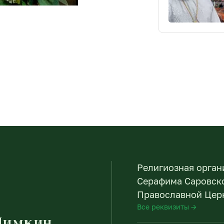
Религиозная орган
Серафима Саровско
Православной Церк
Все реквизиты →
Пимкин