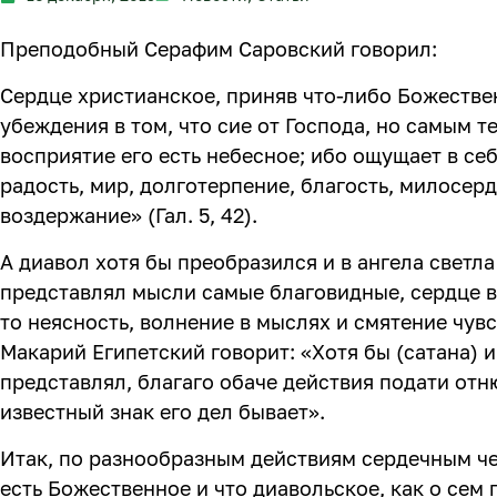
Преподобный Серафим Саровский говорил:
Сердце христианское, приняв что-либо Божествен
убеждения в том, что сие от Господа, но самым т
восприятие его есть небесное; ибо ощущает в се
радость, мир, долготерпение, благость, милосерди
воздержание» (Гал. 5, 42).
А диавол хотя бы преобразился и в ангела светла (
представлял мысли самые благовидные, сердце в
то неясность, волнение в мыслях и смятение чувс
Макарий Египетский говорит: «Хотя бы (сатана) 
представлял, благаго обаче действия подати отню
известный знак его дел бывает».
Итак, по разнообразным действиям сердечным че
есть Божественное и что диавольское, как о сем