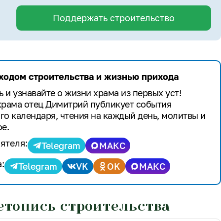
Поддержать строительство
 ходом строительства и жизнью прихода
 и узнавайте о жизни храма из первых уст!
храма отец Димитрий публикует события
го календаря, чтения на каждый день, молитвы и
е.
ятеля:
Telegram
МАКС
:
Telegram
VK
OK
МАКС
етопись строительства