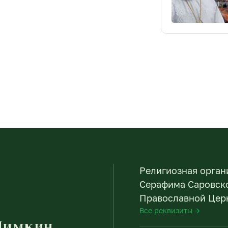
Религиозная орган
Серафима Саровско
Православной Церк
Все реквизиты →
Пимкин