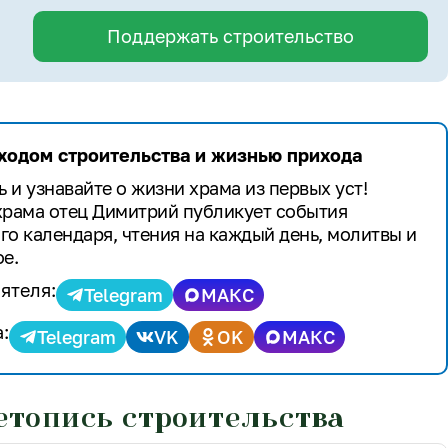
Поддержать строительство
 ходом строительства и жизнью прихода
 и узнавайте о жизни храма из первых уст!
храма отец Димитрий публикует события
го календаря, чтения на каждый день, молитвы и
е.
ятеля:
Telegram
МАКС
:
Telegram
VK
OK
МАКС
етопись строительства