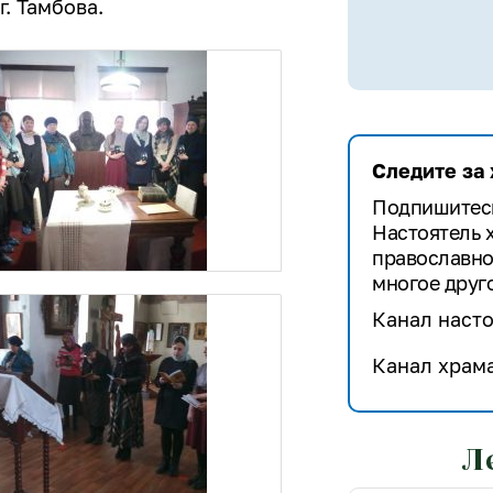
. Тамбова.
Следите за
Подпишитесь
Настоятель 
православно
многое друго
Канал насто
Канал храма
Л