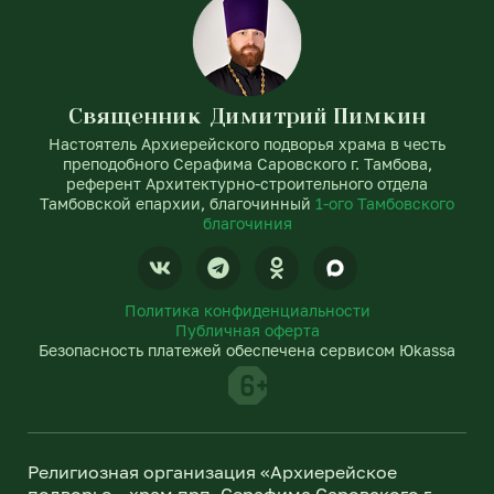
Священник Димитрий Пимкин
Настоятель Архиерейского подворья храма в честь
преподобного Серафима Саровского г. Тамбова,
референт Архитектурно-строительного отдела
Тамбовской епархии, благочинный
1-ого Тамбовского
благочиния
V
T
O
k
e
d
l
n
Политика конфиденциальности
e
o
Публичная оферта
g
k
Безопасность платежей обеспечена сервисом Юkassa
r
l
a
a
m
s
s
n
Религиозная организация «Архиерейское
i
подворье – храм прп. Серафима Саровского г.