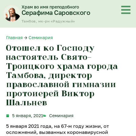
Перейти
Храм во имя преподобного
к
Серафима Саровского
содержимому
Тамбов, мк-рн «Радужный»
Главная
→
Семинария
Отошел ко Господу
настоятель Свято-
Троицкого храма города
Тамбова, директор
православной гимназии
протоиерей Виктор
Шальнев
5 января, 2021
Семинария
5 января 2021 года, на 67-м году жизни, от
осложнений, вызванных коронавирусной