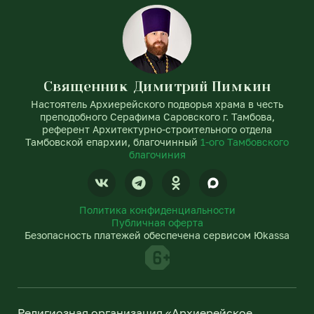
Священник Димитрий Пимкин
Настоятель Архиерейского подворья храма в честь
преподобного Серафима Саровского г. Тамбова,
референт Архитектурно-строительного отдела
Тамбовской епархии, благочинный
1-ого Тамбовского
благочиния
V
T
O
k
e
d
l
n
Политика конфиденциальности
e
o
Публичная оферта
g
k
Безопасность платежей обеспечена сервисом Юkassa
r
l
a
a
m
s
s
n
Религиозная организация «Архиерейское