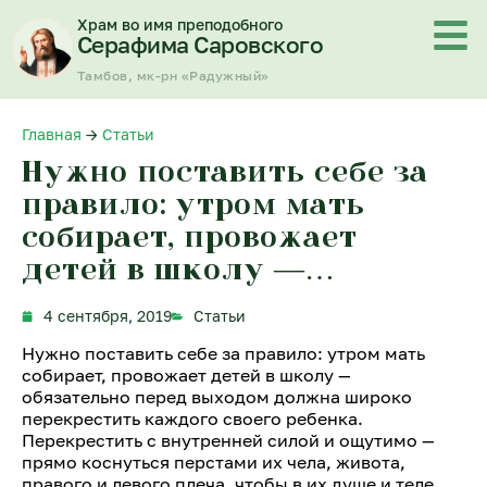
Перейти
Храм во имя преподобного
к
Серафима Саровского
содержимому
Тамбов, мк-рн «Радужный»
Главная
→
Статьи
Нужно поставить себе за
правило: утром мать
собирает, провожает
детей в школу —…
4 сентября, 2019
Статьи
Нужно поставить себе за правило: утром мать
собирает, провожает детей в школу —
обязательно перед выходом должна широко
перекрестить каждого своего ребенка.
Перекрестить с внутренней силой и ощутимо —
прямо коснуться перстами их чела, живота,
правого и левого плеча, чтобы в их душе и теле