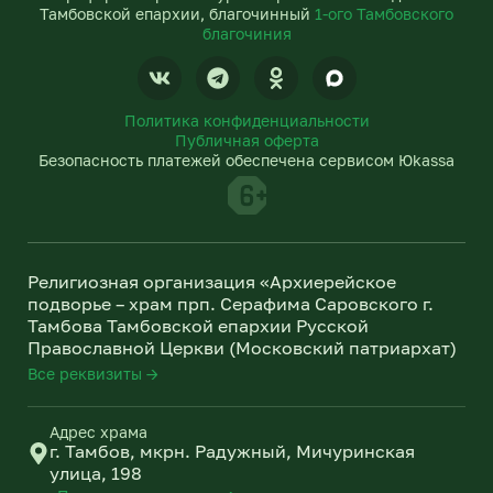
Тамбовской епархии, благочинный
1-ого Тамбовского
благочиния
V
T
O
k
e
d
l
n
Политика конфиденциальности
e
o
Публичная оферта
g
k
Безопасность платежей обеспечена сервисом Юkassa
r
l
a
a
m
s
s
n
Религиозная организация «Архиерейское
i
подворье – храм прп. Серафима Саровского г.
k
Тамбова Тамбовской епархии Русской
i
Православной Церкви (Московский патриархат)
Все реквизиты →
Адрес храма
г. Тамбов, мкрн. Радужный, Мичуринская
улица, 198