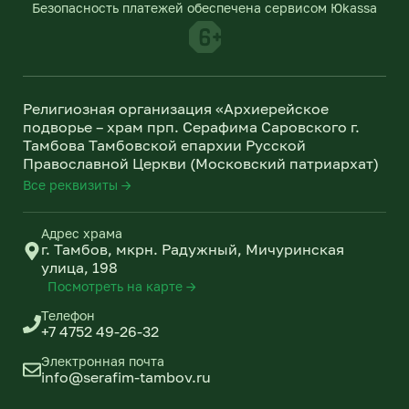
g
k
Безопасность платежей обеспечена сервисом Юkassa
r
l
a
a
m
s
s
n
Религиозная организация «Архиерейское
i
подворье – храм прп. Серафима Саровского г.
k
Тамбова Тамбовской епархии Русской
i
Православной Церкви (Московский патриархат)
Все реквизиты →
Адрес храма
г. Тамбов, мкрн. Радужный, Мичуринская
улица, 198
Посмотреть на карте →
Телефон
+7 4752 49-26-32
Электронная почта
info@serafim-tambov.ru