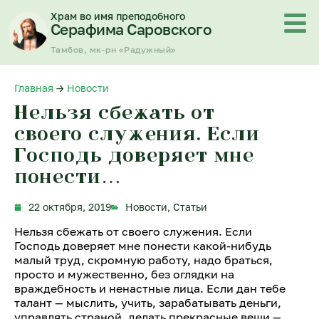
Перейти
Храм во имя преподобного
к
Серафима Саровского
содержимому
Тамбов, мк-рн «Радужный»
Главная
→
Новости
Нельзя сбежать от
своего служения. Если
Господь доверяет мне
понести…
22 октября, 2019
Новости
,
Статьи
Нельзя сбежать от своего служения. Если
Господь доверяет мне понести какой-нибудь
малый труд, скромную работу, надо браться,
просто и мужественно, без оглядки на
враждебность и ненастные лица. Если дан тебе
талант — мыслить, учить, зарабатывать деньги,
управлять страной, делать прекрасные вещи —