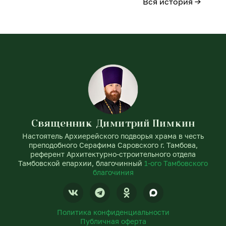
Вся история →
Священник Димитрий Пимкин
Настоятель Архиерейского подворья храма в честь
преподобного Серафима Саровского г. Тамбова,
референт Архитектурно-строительного отдела
Тамбовской епархии, благочинный
1-ого Тамбовского
благочиния
V
T
O
k
e
d
l
n
Политика конфиденциальности
e
o
Публичная оферта