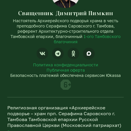
Священник Димитрий Пимкин
Настоятель Архиерейского подворья храма в честь
преподобного Серафима Саровского г. Тамбова,
референт Архитектурно-строительного отдела
Тамбовской епархии, благочинный
1-ого Тамбовского
благочиния
V
T
O
k
e
d
l
n
Политика конфиденциальности
e
o
Публичная оферта
g
k
Безопасность платежей обеспечена сервисом Юkassa
r
l
a
a
m
s
s
n
Религиозная организация «Архиерейское
i
подворье – храм прп. Серафима Саровского г.
k
Тамбова Тамбовской епархии Русской
i
Православной Церкви (Московский патриархат)