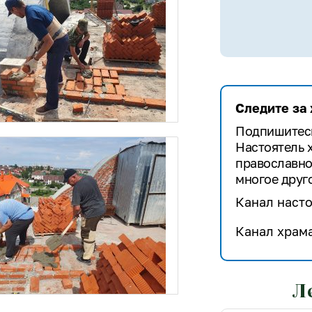
Следите за
Подпишитесь
Настоятель 
православно
многое друго
Канал насто
Канал храма
Л