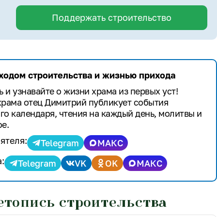
Поддержать строительство
 ходом строительства и жизнью прихода
 и узнавайте о жизни храма из первых уст!
храма отец Димитрий публикует события
го календаря, чтения на каждый день, молитвы и
е.
ятеля:
Telegram
МАКС
:
Telegram
VK
OK
МАКС
етопись строительства