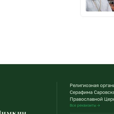
Религиозная орган
Серафима Саровско
Православной Церк
Все реквизиты →
Пимкин