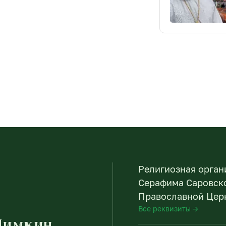
Религиозная орган
Серафима Саровско
Православной Церк
Все реквизиты →
Пимкин