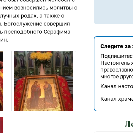
ением возносились молитвы о
лучных родах, а также о
м. Богослужение совершил
ть преподобного Серафима
ин.
Следите за
Подпишитесь
Настоятель 
православно
многое друго
Канал насто
Канал храма
Л