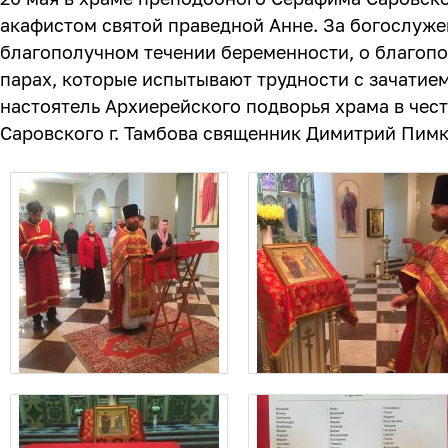
акафистом святой праведной Анне. За богослуж
благополучном течении беременности, о благопо
парах, которые испытывают трудности с зачатие
настоятель Архиерейского подворья храма в чес
Саровского г. Тамбова священник Димитрий Пимк