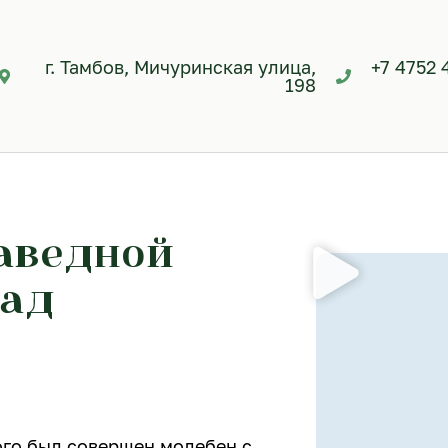
г. Тамбов, Мичуринская улица,
+7 4752 
198
аведной
чад
ого был совершен молебен с