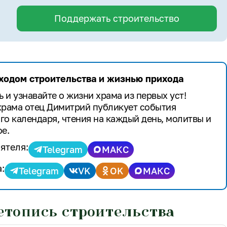
Поддержать строительство
 ходом строительства и жизнью прихода
 и узнавайте о жизни храма из первых уст!
храма отец Димитрий публикует события
го календаря, чтения на каждый день, молитвы и
е.
ятеля:
Telegram
МАКС
:
Telegram
VK
OK
МАКС
етопись строительства