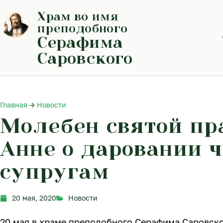
Перейти
Храм во имя
к
содержимому
преподобного
Серафима
Саровского
Главная
→
Новости
Молебен святой пр
Анне о даровании 
супругам
20 мая, 2020
Новости
20 мая в храме преподобного Серафима Саровск