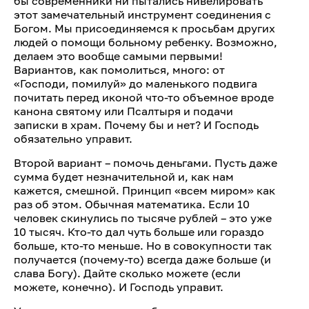
бы современники ни пытались нивелировать
этот замечательный инструмент соединения с
Богом. Мы присоединяемся к просьбам других
людей о помощи больному ребенку. Возможно,
делаем это вообще самыми первыми!
Вариантов, как помолиться, много: от
«Господи, помилуй» до маленького подвига
почитать перед иконой что-то объемное вроде
канона святому или Псалтыря и подачи
записки в храм. Почему бы и нет? И Господь
обязательно управит.
Второй вариант – помочь деньгами. Пусть даже
сумма будет незначительной и, как нам
кажется, смешной. Принцип «всем миром» как
раз об этом. Обычная математика. Если 10
человек скинулись по тысяче рублей – это уже
10 тысяч. Кто-то дал чуть больше или гораздо
больше, кто-то меньше. Но в совокупности так
получается (почему-то) всегда даже больше (и
слава Богу). Дайте сколько можете (если
можете, конечно). И Господь управит.