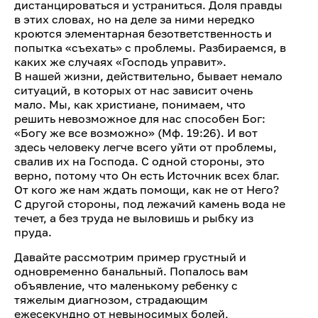
дистанцироваться и устраниться. Доля правды
в этих словах, но на деле за ними нередко
кроются элементарная безответственность и
попытка «съехать» с проблемы. Разбираемся, в
каких же случаях «Господь управит».
В нашей жизни, действительно, бывает немало
ситуаций, в которых от нас зависит очень
мало. Мы, как христиане, понимаем, что
решить невозможное для нас способен Бог:
«Богу же все возможно» (Мф. 19:26). И вот
здесь человеку легче всего уйти от проблемы,
свалив их на Господа. С одной стороны, это
верно, потому что Он есть Источник всех благ.
От кого же нам ждать помощи, как не от Него?
С другой стороны, под лежачий камень вода не
течет, а без труда не выловишь и рыбку из
пруда.
Давайте рассмотрим пример грустный и
одновременно банальный. Попалось вам
объявление, что маленькому ребенку с
тяжелым диагнозом, страдающим
ежесекундно от невыносимых болей,