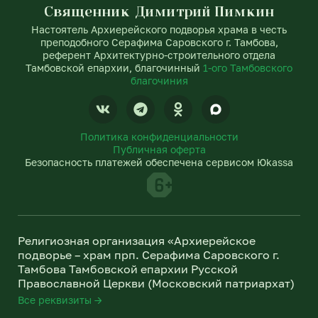
Священник Димитрий Пимкин
Настоятель Архиерейского подворья храма в честь
преподобного Серафима Саровского г. Тамбова,
референт Архитектурно-строительного отдела
Тамбовской епархии, благочинный
1-ого Тамбовского
благочиния
V
T
O
k
e
d
l
n
Политика конфиденциальности
e
o
Публичная оферта
g
k
Безопасность платежей обеспечена сервисом Юkassa
r
l
a
a
m
s
s
n
Религиозная организация «Архиерейское
i
подворье – храм прп. Серафима Саровского г.
k
Тамбова Тамбовской епархии Русской
i
Православной Церкви (Московский патриархат)
Все реквизиты →