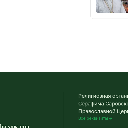
Религиозная орган
Серафима Саровско
Православной Церк
Все реквизиты →
Пимкин