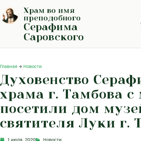
Перейти
Храм во имя
к
содержимому
преподобного
Серафима
Саровского
Главная
→
Новости
Духовенство Сераф
храма г. Тамбова 
посетили дом музе
святителя Луки г. 
1 июля, 2020
Новости