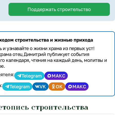
Поддержать строительство
 ходом строительства и жизнью прихода
 и узнавайте о жизни храма из первых уст!
храма отец Димитрий публикует события
го календаря, чтения на каждый день, молитвы и
е.
ятеля:
Telegram
МАКС
:
Telegram
VK
OK
МАКС
етопись строительства