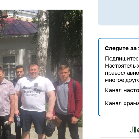
Следите за
Подпишитесь
Настоятель 
православно
многое друго
Канал насто
Канал храма
Л