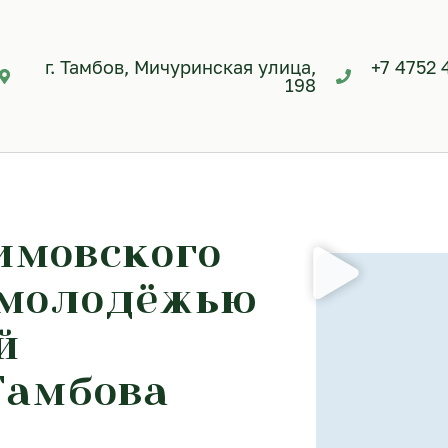
г. Тамбов, Мичуринская улица,
+7 4752 
198
имовского
с молодёжью
й
Тамбова