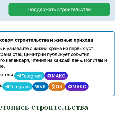
Поддержать строительство
 ходом строительства и жизнью прихода
 и узнавайте о жизни храма из первых уст!
храма отец Димитрий публикует события
го календаря, чтения на каждый день, молитвы и
е.
ятеля:
Telegram
МАКС
:
Telegram
VK
OK
МАКС
етопись строительства