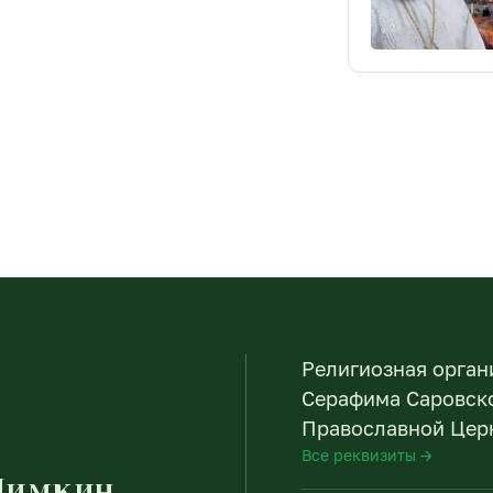
Религиозная орган
Серафима Саровско
Православной Церк
Все реквизиты →
Пимкин