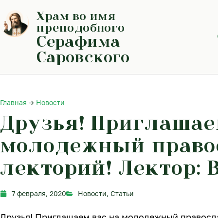
Перейти
Храм во имя
к
содержимому
преподобного
Серафима
Саровского
Главная
→
Новости
Друзья! Приглашае
молодежный право
лекторий! Лектор:
7 февраля, 2020
Новости
,
Статьи
Друзья! Приглашаем вас на молодежный правосл