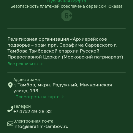
Публичная оферта
g
k
Безопасность платежей обеспечена сервисом Юkassa
r
l
a
a
m
s
s
n
Религиозная организация «Архиерейское
i
подворье – храм прп. Серафима Саровского г.
k
Тамбова Тамбовской епархии Русской
i
Православной Церкви (Московский патриархат)
Все реквизиты →
Адрес храма
г. Тамбов, мкрн. Радужный, Мичуринская
улица, 198
Посмотреть на карте →
Телефон
+7 4752 49-26-32
Электронная почта
info@serafim-tambov.ru