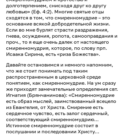
долготерпением, снисходя друг ко другу
любовью» (Еф. 4:2). Многие святые отцы
сходятся в том, что смиренномудрие – это
основание всякой добродетельной жизни.
Если во мне бурлят страсти раздражения,
гнева, осуждения, ропота, самооправдания и
проч., то я еще очень далек от настоящего
смиренномудрия, которое, по слову прп.
Исаака Сирина, есть «риза Божества».
Давайте остановимся и немного напомним,
что же стоит понимать под таким
распространенным в церковной среде
понятием, как смиренномудрие. На ум сразу
же приходят замечательные определения свт.
Игнатия (Брянчанинова): «Смиренномудрие
есть образ мыслей, заимствованный всецело
из Евангелия, от Христа. Смирение есть
сердечное чувство, есть залог сердечный,
соответствующий смиренномудрию…
Истинное смиренномудрие состоит в
послушании и последовании Христу…