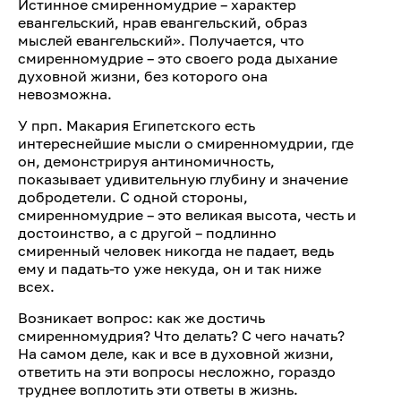
Истинное смиренномудрие – характер
евангельский, нрав евангельский, образ
мыслей евангельский». Получается, что
смиренномудрие – это своего рода дыхание
духовной жизни, без которого она
невозможна.
У прп. Макария Египетского есть
интереснейшие мысли о смиренномудрии, где
он, демонстрируя антиномичность,
показывает удивительную глубину и значение
добродетели. С одной стороны,
смиренномудрие – это великая высота, честь и
достоинство, а с другой – подлинно
смиренный человек никогда не падает, ведь
ему и падать-то уже некуда, он и так ниже
всех.
Возникает вопрос: как же достичь
смиренномудрия? Что делать? С чего начать?
На самом деле, как и все в духовной жизни,
ответить на эти вопросы несложно, гораздо
труднее воплотить эти ответы в жизнь.