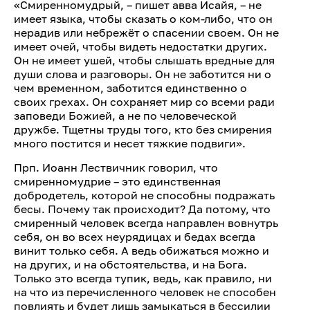
«Смиренномудрый, – пишет авва Исайя, – не
имеет языка, чтобы сказать о ком-либо, что он
нерадив или небрежёт о спасении своем. Он не
имеет очей, чтобы видеть недостатки других.
Он не имеет ушей, чтобы слышать вредные для
души слова и разговоры. Он не заботится ни о
чем временном, заботится единственно о
своих грехах. Он сохраняет мир со всеми ради
заповеди Божией, а не по человеческой
дружбе. Тщетны труды того, кто без смирения
много постится и несет тяжкие подвиги».
Прп. Иоанн Лествичник говорил, что
смиренномудрие – это единственная
добродетель, которой не способны подражать
бесы. Почему так происходит? Да потому, что
смиренный человек всегда направлен вовнутрь
себя, он во всех неурядицах и бедах всегда
винит только себя. А ведь обижаться можно и
на других, и на обстоятельства, и на Бога.
Только это всегда тупик, ведь, как правило, ни
на что из перечисленного человек не способен
повлиять и будет лишь замыкаться в бессилии