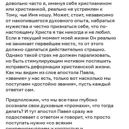
довольно часто я, именуя себя христианином
или христианкой, реально не устремлен к
Тому, чье Имя ношу. Может, стоит, независимо
от накопившегося духовного опыта, набраться
мужества и честно признаться себе, что по-
настоящему Христа я так никогда и не любил.
Если в текущий момент моей жизни Он реально
не занимает первейшее место, то от этого
должно сделаться действительно страшно.
Однако такой страх не должен парализовать,
но быть стимулирующим мотивом поспешить
исправить деформации христианской жизни.
Как мы видим из слов апостола Павла,
«звание» у нас есть, только вот насколько мы
поступаем «достойно звания», пусть каждый
ответит сам.
Предположим, что мы все-таки глубоко
осознали свои духовные «промахи», что тогда
делать? И тут апостол Павел сразу же
подоспевает с ответом и говорит, что просто
поступать нужно «со всяким
смиренномудрием и кротостью и