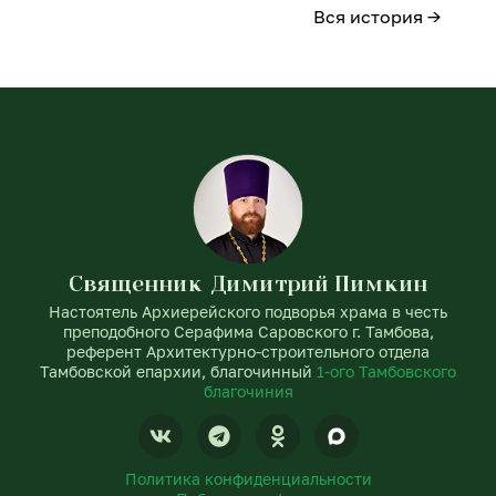
Вся история →
Священник Димитрий Пимкин
Настоятель Архиерейского подворья храма в честь
преподобного Серафима Саровского г. Тамбова,
референт Архитектурно-строительного отдела
Тамбовской епархии, благочинный
1-ого Тамбовского
благочиния
V
T
O
k
e
d
l
n
Политика конфиденциальности
e
o