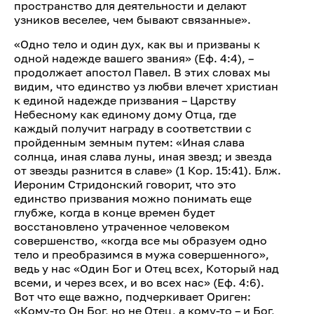
пространство для деятельности и делают
узников веселее, чем бывают связанные».
«Одно тело и один дух, как вы и призваны к
одной надежде вашего звания» (Еф. 4:4), –
продолжает апостол Павел. В этих словах мы
видим, что единство уз любви влечет христиан
к единой надежде призвания – Царству
Небесному как единому дому Отца, где
каждый получит награду в соответствии с
пройденным земным путем: «Иная слава
солнца, иная слава луны, иная звезд; и звезда
от звезды разнится в славе» (1 Кор. 15:41). Блж.
Иероним Стридонский говорит, что это
единство призвания можно понимать еще
глубже, когда в конце времен будет
восстановлено утраченное человеком
совершенство, «когда все мы образуем одно
тело и преобразимся в мужа совершенного»,
ведь у нас «Один Бог и Отец всех, Который над
всеми, и через всех, и во всех нас» (Еф. 4:6).
Вот что еще важно, подчеркивает Ориген:
«Кому-то Он Бог, но не Отец, а кому-то – и Бог,