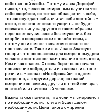
собственной злобы. Потому и авва Дорофей
пишет, что, «если со смиренным случится что-
либо скорбное, он тотчас обращается к себе,
тотчас осуждает себя, считая себя достойным
этого, и не станет никого укорять, не будет
возлагать вину на другого и таким образом
перенесет случившееся без смущения, без
скорби, с совершенным спокойствием, а
потому он и сам не гневается и никого не
прогневляет». Также и свт. Иоанн Златоуст
говорит, что основанием для смиренномудрия
является постоянное памятование о том, кто я,
Кем и как спасен. Отсюда берет свое начало
проявление добродетели и в словах, и в тоне
речи, и в манерах: «Не обращайся с одним
смиренно, а с другим дерзко; сохраняй
смирение со всяким, друг ли он твой или враг,
знатный или ничтожный человек».
Важно также помнить, что если мы смиряемся
по необходимости, то это и будет делом
необходимости. Цена такого смирение