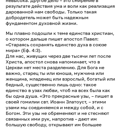
невысока. Другое дело – это смирение в
результате действия ума и воли как реализация
дарованной нам свободы. Только такая
добродетель может быть надежным
фундаментом духовной жизни.
Мы плавно подошли к теме единства христиан,
о котором дальше пишет апостол Павел:
«Стараясь сохранять единство духа в союзе
мира» (Еф. 4:3).
Для нас, живущих через две тысячи лет после
Христа, апостол снова напоминает, что в
Церкви нет места разделению. Для Бога не
важно, старец ты или юноша, мужчина или
женщина, младенец или взрослый, богатый или
бедный, существенно лишь одно: такое
единство в узах любви, чтоб на всех была как
бы одна душа. «Это прекрасные узы, – пишет в
своей гомилии свт. Иоанн Златоуст, – этими
узами мы соединяемся и между собой, и с
Богом. Эти узы не обременяют и не стесняют
связанных ими рук, напротив – дают им
большую свободу, открывают им большее