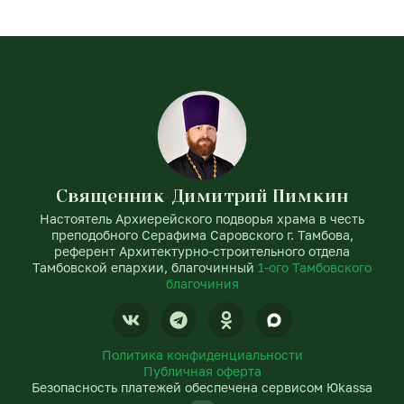
Священник Димитрий Пимкин
Настоятель Архиерейского подворья храма в честь
преподобного Серафима Саровского г. Тамбова,
референт Архитектурно-строительного отдела
Тамбовской епархии, благочинный
1-ого Тамбовского
благочиния
V
T
O
k
e
d
l
n
Политика конфиденциальности
e
o
Публичная оферта
g
k
Безопасность платежей обеспечена сервисом Юkassa
r
l