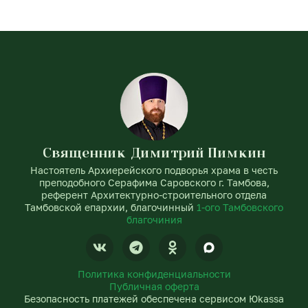
Священник Димитрий Пимкин
Настоятель Архиерейского подворья храма в честь
преподобного Серафима Саровского г. Тамбова,
референт Архитектурно-строительного отдела
Тамбовской епархии, благочинный
1-ого Тамбовского
благочиния
V
T
O
k
e
d
l
n
Политика конфиденциальности
e
o
Публичная оферта
g
k
Безопасность платежей обеспечена сервисом Юkassa