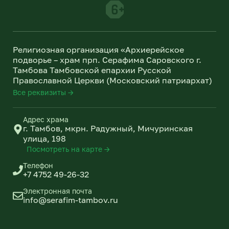
r
l
a
a
m
s
s
n
Религиозная организация «Архиерейское
i
подворье – храм прп. Серафима Саровского г.
k
Тамбова Тамбовской епархии Русской
i
Православной Церкви (Московский патриархат)
Все реквизиты →
Адрес храма
г. Тамбов, мкрн. Радужный, Мичуринская
улица, 198
Посмотреть на карте →
Телефон
+7 4752 49-26-32
Электронная почта
info@serafim-tambov.ru