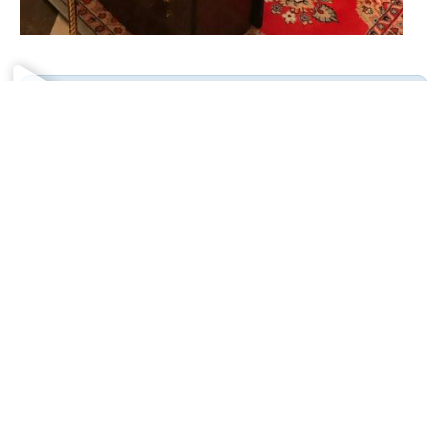
Дорогие братья
и сестры!
Нам нужна помощь с
оплатой аренды
строительного крана и
работы крановщика 🙏
Поддержать
строительство
Следите за ходом строительства и жизнью
прихода
Подпишитесь и узнавайте о жизни храма из
первых уст! Настоятель храма отец Димитрий
публикует события православного календаря,
чтения на каждый день, молитвы и многое другое.