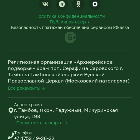
V
T
O
k
e
d
l
n
Политика конфиденциальности
e
o
Публичная оферта
g
k
Безопасность платежей обеспечена сервисом Юkassa
r
l
a
a
m
s
s
n
Религиозная организация «Архиерейское
i
подворье – храм прп. Серафима Саровского г.
k
Тамбова Тамбовской епархии Русской
i
Православной Церкви (Московский патриархат)
Все реквизиты →
Адрес храма
г. Тамбов, мкрн. Радужный, Мичуринская
улица, 198
Посмотреть на карте →
Телефон
+7 4752 49-26-32