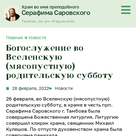
Перейти
Храм во имя преподобного
к
Серафима Саровского
содержимому
Тамбов, мк-рн «Радужный»
Главная
→
Новости
Богослужение во
Вселенскую
(мясопустную)
родительскую субботу
28 февраля, 2022
Новости
26 февраля, во Вселенскую (мясопустную)
родительскую субботу, в храме в честь прп.
Серафима Саровского г. Тамбова была
совершена Божественная литургия. Литургию
совершил клирик храма, священник Михаил
Кулешов. По отпусте духовенством храма была
совершена панихида.