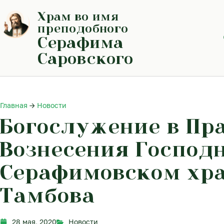
Перейти
Храм во имя
к
содержимому
преподобного
Серафима
Саровского
Главная
→
Новости
Богослужение в Пр
Вознесения Господн
Серафимовском хра
Тамбова
28 мая, 2020
Новости