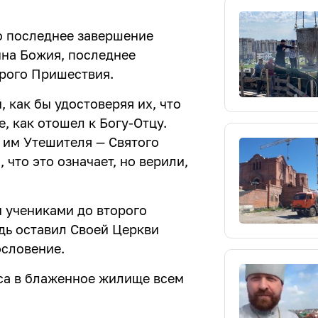
о последнее завершение
ына Божия, последнее
орого Пришествия.
, как бы удостоверяя их, что
, как отошел к Богу-Отцу.
 им Утешителя — Святого
 что это означает, но верили,
и учениками до второго
одь оставил Своей Церкви
ословение.
еса в блаженное жилище всем