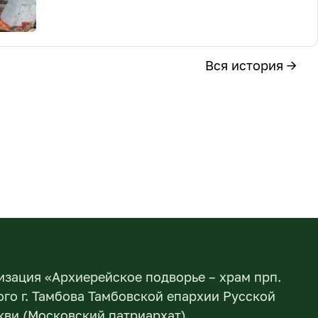
Вся история →
изация «Архиерейское подворье – храм прп.
го г. Тамбова Тамбовской епархии Русской
ви (Московский патриархат)