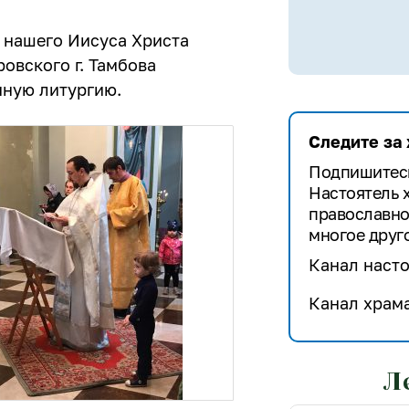
а нашего Иисуса Христа
овского г. Тамбова
ную литургию.
Следите за
Подпишитесь
Настоятель 
православно
многое друго
Канал насто
Канал храма
Л