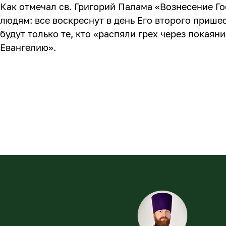
Как отмечал св. Григорий Палама «Вознесение Г
людям: все воскреснут в день Его второго прише
будут только те, кто «распяли грех через покаян
Евангелию».