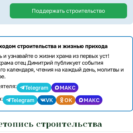
Поддержать строительство
 ходом строительства и жизнью прихода
 и узнавайте о жизни храма из первых уст!
храма отец Димитрий публикует события
го календаря, чтения на каждый день, молитвы и
е.
ятеля:
Telegram
МАКС
:
Telegram
VK
OK
МАКС
етопись строительства