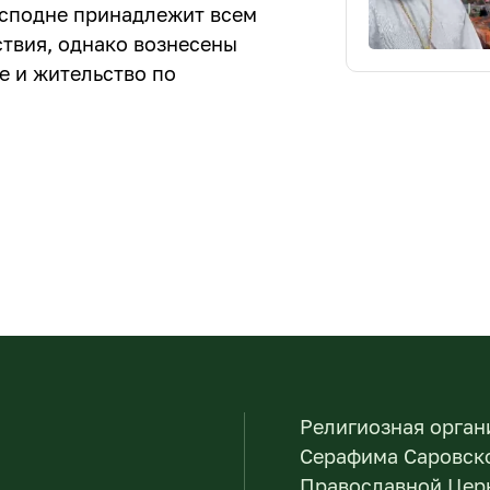
осподне принадлежит всем
ствия, однако вознесены
ие и жительство по
Религиозная орган
Серафима Саровско
Православной Церк