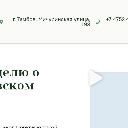
г. Тамбов, Мичуринская улица,
+7 4752 
198
делю о
вском
ников Церкви Русской,