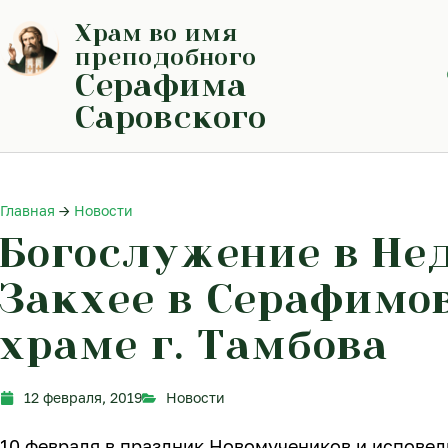
Перейти
Храм во имя
к
содержимому
преподобного
Серафима
Саровского
Главная
→
Новости
Богослужение в Не
Закхее в Серафимо
храме г. Тамбова
12 февраля, 2019
Новости
10 февраля в праздник Новомучеников и исповед