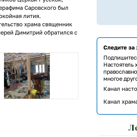
Серафима Саровского был
окойная лития.
тельство храма священник
ерей Димитрий обратился с
Следите за
Подпишитесь
Настоятель 
православно
многое друго
Канал насто
Канал храма
Л