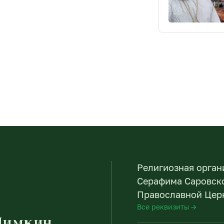
Религиозная орган
Серафима Саровско
Православной Церк
Все реквизиты →
Пимкин