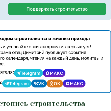
Поддержать строительство
 ходом строительства и жизнью прихода
 и узнавайте о жизни храма из первых уст!
храма отец Димитрий публикует события
го календаря, чтения на каждый день, молитвы и
е.
ятеля:
Telegram
МАКС
:
Telegram
VK
OK
МАКС
етопись строительства