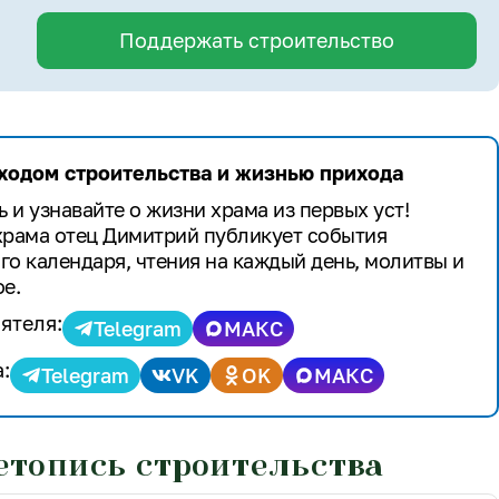
Поддержать строительство
 ходом строительства и жизнью прихода
 и узнавайте о жизни храма из первых уст!
храма отец Димитрий публикует события
го календаря, чтения на каждый день, молитвы и
е.
ятеля:
Telegram
МАКС
:
Telegram
VK
OK
МАКС
етопись строительства