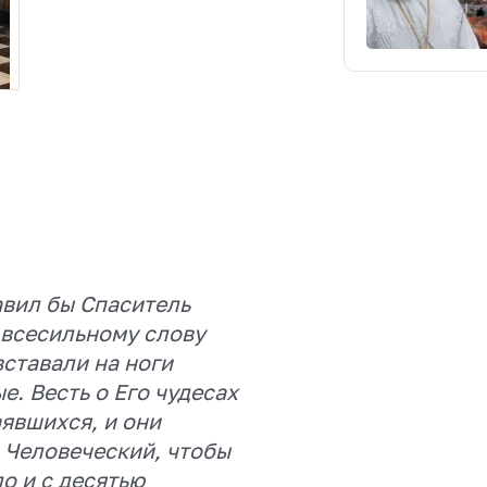
авил бы Спаситель
 всесильному слову
вставали на ноги
. Весть о Его чудесах
явшихся, и они
н Человеческий, чтобы
о и с десятью