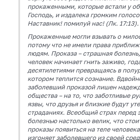
прокаженными, которые встали у об
Господь, и издалека громким голос
Наставник! помилуй нас! (Лк. 17:13).
Прокаженные могли взывать о милос
потому что не имели права приближ
людям. Проказа – страшная болезнь
человек начинает гнить заживо, год
десятилетиями превращаясь в полу
котором теплится сознание. Вдвойн
заболевший проказой лишен надеж
общества – на то, что заботливые р
язвы, что друзья и близкие будут ут
страданиях. Всеобщий страх перед 
болезнью настолько велик, что сто
проказы появиться на теле человека
изгоняет заболевшего из своей сред