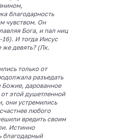
янином,
ека благодарность
м чувством. Он
авляя Бога, и пал ниц
5-16). И тогда Иисус
 же девять? (Лк.
ились только от
продолжала разъедать
е Божие, дарованное
 от этой душетленной
и, они устремились
есчастнее любого
пешили вредить своим
ли. Истинно
ь благодарный