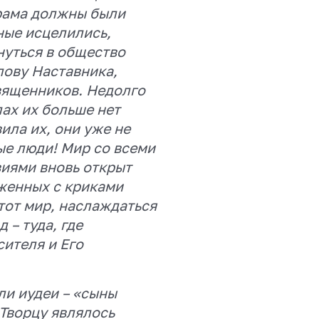
 храма должны были
ные исцелились,
нуться в общество
лову Наставника,
вященников. Недолго
лах их больше нет
ила их, они уже не
ые люди! Мир со всеми
иями вновь открыт
аженных с криками
тот мир, наслаждаться
 – туда, где
ителя и Его
ли иудеи – «сыны
 Творцу являлось