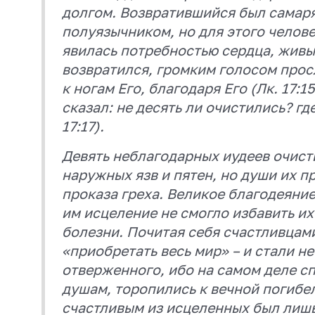
долгом. Возвратившийся был самар
полуязычником, но для этого челов
явилась потребностью сердца, живы
возвратился, громким голосом просл
к ногам Его, благодаря Его (Лк. 17:1
сказал: не десять ли очистились? где
17:17).
Девять неблагодарных иудеев очист
наружных язв и пятен, но души их 
проказа греха. Великое благодеяни
им исцеление не смогло избавить их
болезни. Почитая себя счастливцам
«приобретать весь мир» – и стали н
отверженного, ибо на самом деле с
душам, торопились к вечной погибе
счастливым из исцеленных был лиш