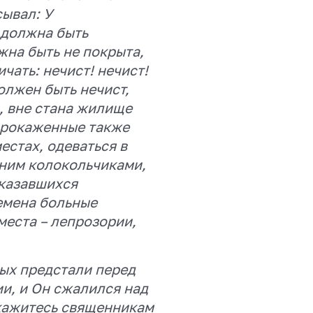
ывал: У
 должна быть
жна быть не покрыта,
ичать: нечист! нечист!
должен быть нечист,
, вне стана жилище
а прокаженные также
естах, одеваться в
 ним колокольчиками,
оказавшихся
емена больные
места – лепрозории,
ых предстали перед
и, и Он сжалился над
окажитесь священникам