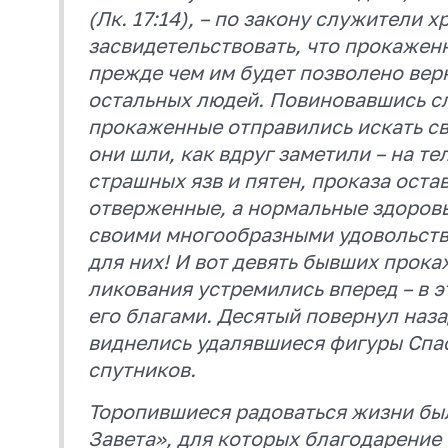
(Лк. 17:14), – по закону служители
засвидетельствовать, что прокажен
прежде чем им будет позволено вер
остальных людей. Повиновавшись с
прокаженные отправились искать с
они шли, как вдруг заметили – на те
страшных язв и пятен, проказа остав
отверженные, а нормальные здоров
своими многообразными удовольств
для них! И вот девять бывших прок
ликования устремились вперед – в э
его благами. Десятый повернул назад
виднелись удалявшиеся фигуры Спас
спутников.
Торопившиеся радоваться жизни бы
Завета», для которых благодарение