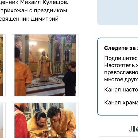
ященник Михаил Кулешов.
 прихожан с праздником.
 священник Димитрий
Следите за
Подпишитесь
Настоятель 
православно
многое друго
Канал насто
Канал храма
Л