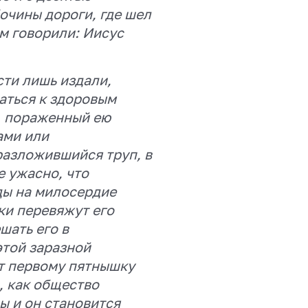
очины дороги, где шел
ом говорили: Иисус
ти лишь издали,
аться к здоровым
, пораженный ею
ами или
разложившийся труп, в
е ужасно, что
ды на милосердие
уки перевяжут его
ешать его в
этой заразной
ит первому пятнышку
, как общество
ы и он становится