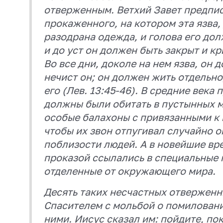
отверженным. Ветхий Завет предпис
прокаженного, на котором эта язва,
разодрана одежда, и голова его дол
и до уст он должен быть закрыт и кр
Во все дни, доколе на нем язва, он 
нечист он; он должен жить отдельно
его (Лев. 13:45-46). В средние век
должны были обитать в пустынных м
особые балахоны с привязанными к
чтобы их звон отпугивал случайно 
поблизости людей. А в новейшие вр
проказой ссылались в специальные 
отделенные от окружающего мира.
Десять таких несчастных отверженн
Спасителем с мольбой о помиловани
ними. Иисус сказал им: пойдите, п