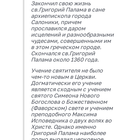
Закончил свою жизнь
св.Григорий Палама в сане
архиепископа города
Салоники, причем
прославился даром
исцелений и разнообразными
чудесами, совершенными им
в этом греческом городе.
Скончался св.Григорий
Палама около 1360 года.
Учение святителя не было
чем-то новым в Церкви.
Догматически его учение
является сходным с учением
святого Симеона Нового
Богослова о Божественном
(Фаворском) свете и учением
преподобного Максима
Исповедника о двух волях во
Христе. Однако именно
Григорий Палама наиболее
полно выразил церковное