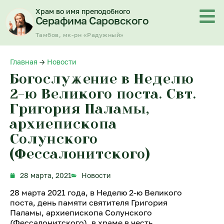
Перейти
Храм во имя преподобного
к
Серафима Саровского
содержимому
Тамбов, мк-рн «Радужный»
Главная
→
Новости
Богослужение в Неделю
2-ю Великого поста. Свт.
Григория Паламы,
архиепископа
Солунского
(Фессалонитского)
28 марта, 2021
Новости
28 марта 2021 года, в Неделю 2-ю Великого
поста, день памяти святителя Григория
Паламы, архиепископа Солунского
(Фессалонитского), в храме в честь