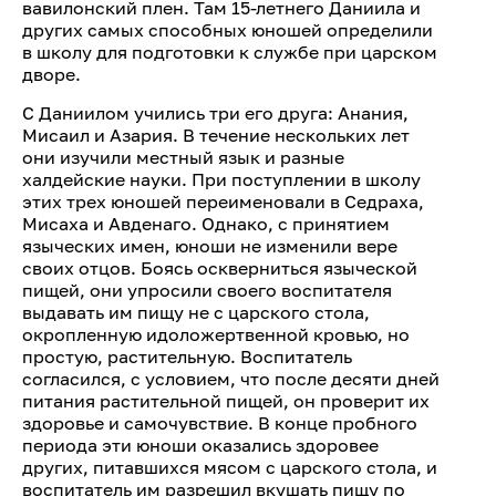
вавилонский плен. Там 15-летнего Даниила и
других самых способных юношей определили
в школу для подготовки к службе при царском
дворе.
С Даниилом учились три его друга: Анания,
Мисаил и Азария. В течение нескольких лет
они изучили местный язык и разные
халдейские науки. При поступлении в школу
этих трех юношей переименовали в Седраха,
Мисаха и Авденаго. Однако, с принятием
языческих имен, юноши не изменили вере
своих отцов. Боясь оскверниться языческой
пищей, они упросили своего воспитателя
выдавать им пищу не с царского стола,
окропленную идоложертвенной кровью, но
простую, растительную. Воспитатель
согласился, с условием, что после десяти дней
питания растительной пищей, он проверит их
здоровье и самочувствие. В конце пробного
периода эти юноши оказались здоровее
других, питавшихся мясом с царского стола, и
воспитатель им разрешил вкушать пищу по