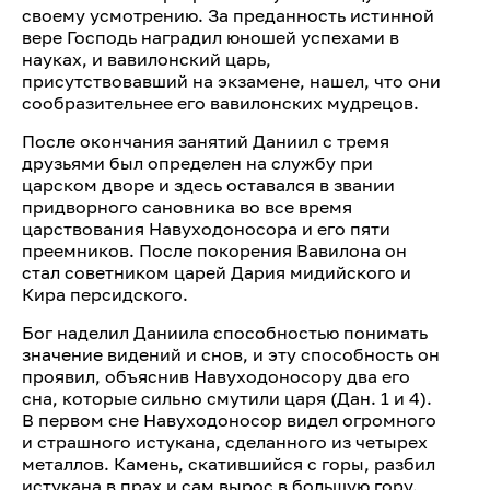
своему усмотрению. За преданность истинной
вере Господь наградил юношей успехами в
науках, и вавилонский царь,
присутствовавший на экзамене, нашел, что они
сообразительнее его вавилонских мудрецов.
После окончания занятий Даниил с тремя
друзьями был определен на службу при
царском дворе и здесь оставался в звании
придворного сановника во все время
царствования Навуходоносора и его пяти
преемников. После покорения Вавилона он
стал советником царей Дария мидийского и
Кира персидского.
Бог наделил Даниила способностью понимать
значение видений и снов, и эту способность он
проявил, объяснив Навуходоносору два его
сна, которые сильно смутили царя (Дан. 1 и 4).
В первом сне Навуходоносор видел огромного
и страшного истукана, сделанного из четырех
металлов. Камень, скатившийся с горы, разбил
истукана в прах и сам вырос в большую гору.