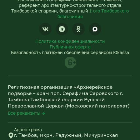
референт Архитектурно-строительного отдела
Тамбовской епархии, благочинный
1-ого Тамбовского
благочиния
V
T
O
k
e
d
l
n
Политика конфиденциальности
e
o
Публичная оферта
g
k
Безопасность платежей обеспечена сервисом Юkassa
r
l
a
a
m
s
s
n
Религиозная организация «Архиерейское
i
подворье – храм прп. Серафима Саровского г.
k
Тамбова Тамбовской епархии Русской
i
Православной Церкви (Московский патриархат)
Все реквизиты →
Адрес храма
г. Тамбов, мкрн. Радужный, Мичуринская