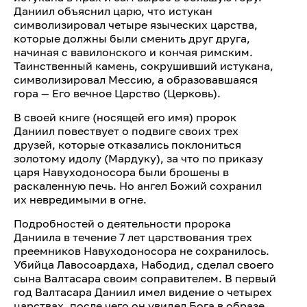
Даниил объяснил царю, что истукан
символизировал четыре языческих царства,
которые должны были сменить друг друга,
начиная с вавилонского и кончая римским.
Таинственный камень, сокрушивший истукана,
символизировал Мессию, а образовавшаяся
гора — Его вечное Царство (Церковь).
В своей книге (носящей его имя) пророк
Даниил повествует о подвиге своих трех
друзей, которые отказались поклониться
золотому идолу (Мардуку), за что по приказу
царя Навуходоносора были брошены в
раскаленную печь. Но ангел Божий сохранил
их невредимыми в огне.
Подробностей о деятельности пророка
Даниила в течение 7 лет царствования трех
преемников Навуходоносора не сохранилось.
Убийца Лавосоардаха, Набодид, сделал своего
сына Валтасара своим соправителем. В первый
год Валтасара Даниил имел видение о четырех
царствах, после чего он увидел Бога в образе