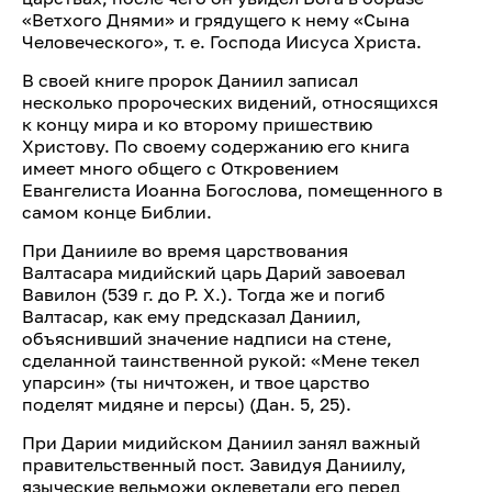
«Ветхого Днями» и грядущего к нему «Сына
Человеческого», т. е. Господа Иисуса Христа.
В своей книге пророк Даниил записал
несколько пророческих видений, относящихся
к концу мира и ко второму пришествию
Христову. По своему содержанию его книга
имеет много общего с Откровением
Евангелиста Иоанна Богослова, помещенного в
самом конце Библии.
При Данииле во время царствования
Валтасара мидийский царь Дарий завоевал
Вавилон (539 г. до Р. X.). Тогда же и погиб
Валтасар, как ему предсказал Даниил,
объяснивший значение надписи на стене,
сделанной таинственной рукой: «Мене текел
упарсин» (ты ничтожен, и твое царство
поделят мидяне и персы) (Дан. 5, 25).
При Дарии мидийском Даниил занял важный
правительственный пост. Завидуя Даниилу,
языческие вельможи оклеветали его перед