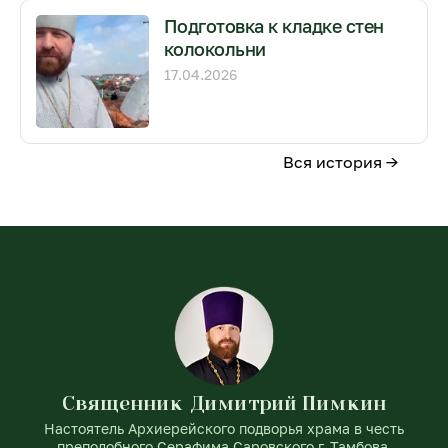
Подготовка к кладке стен
колокольни
17.04.2026
Вся история →
Священник Димитрий Пимкин
Настоятель Архиерейского подворья храма в честь
преподобного Серафима Саровского г. Тамбова,