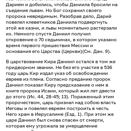
Дарием и добились, чтобы Даниила бросили на
съедение львам. Но Бог сохранил своего
пророка невредимым. Разобрав дело, Дарий
повелел клеветников Даниила подвергнуть
этой же казни, и львы моментально растерзали
их. Немного спустя Даниил получил
откровение о 70 седьминах, в котором указано
время первого пришествия Мессии и
основания его Царства (Церкви)(См. Дан. 9).
В царствование Кира Даниил остался в том же
придворном звании. Не без его участия в 536
году царь Кир издал указ об освобождении
евреев из плена. Согласно преданию пророк
Даниил показал Киру предсказание о нем в
книге пророка Исаии, который жил лет двести
до этого (Ис. 44, 28-45; 13). Пораженный этим
пророчеством, царь признал над собою власть
Иеговы и повелел евреям построить в честь
Него храм в Иерусалиме (Езд. 1). При этом же
царе Даниил был снова спасен от смерти,
которая ему угрожала за умерщвление