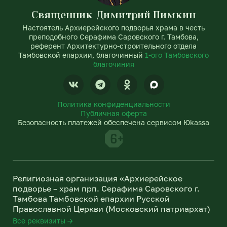
Священник Димитрий Пимкин
Настоятель Архиерейского подворья храма в честь
преподобного Серафима Саровского г. Тамбова,
референт Архитектурно-строительного отдела
Тамбовской епархии, благочинный
1-ого Тамбовского
благочиния
V
T
O
k
e
d
l
n
Политика конфиденциальности
e
o
Публичная оферта
g
k
Безопасность платежей обеспечена сервисом Юkassa
r
l
a
a
m
s
s
n
Религиозная организация «Архиерейское
i
подворье – храм прп. Серафима Саровского г.
k
Тамбова Тамбовской епархии Русской
i
Православной Церкви (Московский патриархат)
Все реквизиты →