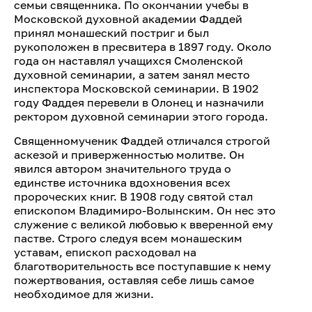
семьи священника. По окончании учебы в
Московской духовной академии Фаддей
принял монашеский постриг и был
рукоположен в пресвитера в 1897 году. Около
года он наставлял учащихся Смоленской
духовной семинарии, а затем занял место
инспектора Московской семинарии. В 1902
году Фаддея перевели в Олонец и назначили
ректором духовной семинарии этого города.
Священномученик Фаддей отличался строгой
аскезой и приверженностью молитве. Он
явился автором значительного труда о
единстве источника вдохновения всех
пророческих книг. В 1908 году святой стал
епископом Владимиро-Волынским. Он нес это
служение с великой любовью к вверенной ему
пастве. Строго следуя всем монашеским
уставам, епископ расходовал на
благотворительность все поступавшие к нему
пожертвования, оставляя себе лишь самое
необходимое для жизни.