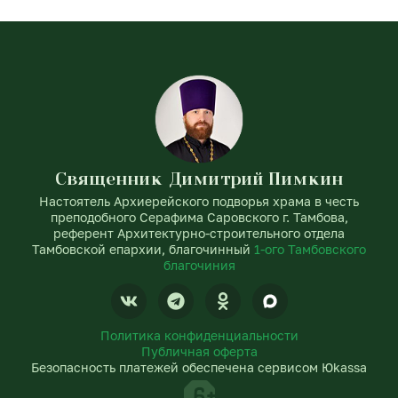
Священник Димитрий Пимкин
Настоятель Архиерейского подворья храма в честь
преподобного Серафима Саровского г. Тамбова,
референт Архитектурно-строительного отдела
Тамбовской епархии, благочинный
1-ого Тамбовского
благочиния
V
T
O
k
e
d
l
n
Политика конфиденциальности
e
o
Публичная оферта
g
k
Безопасность платежей обеспечена сервисом Юkassa
r
l