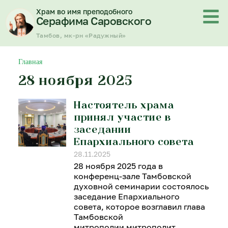
Перейти
Храм во имя преподобного
к
Серафима Саровского
содержимому
Тамбов, мк-рн «Радужный»
Главная
28 ноября 2025
Настоятель храма
принял участие в
заседании
Епархиального совета
28.11.2025
28 ноября 2025 года в
конференц-зале Тамбовской
духовной семинарии состоялось
заседание Епархиального
совета, которое возглавил глава
Тамбовской
митрополии митрополит