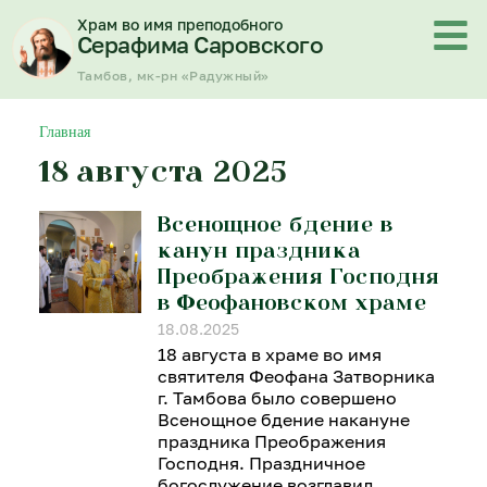
Перейти
Храм во имя преподобного
к
Серафима Саровского
содержимому
Тамбов, мк-рн «Радужный»
Главная
18 августа 2025
Всенощное бдение в
канун праздника
Преображения Господня
в Феофановском храме
18.08.2025
18 августа в храме во имя
святителя Феофана Затворника
г. Тамбова было совершено
Всенощное бдение накануне
праздника Преображения
Господня. Праздничное
богослужение возглавил