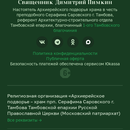
Священник Димитрий Пимкин
Настоятель Архиерейского подворья храма в честь
преподобного Серафима Саровского г. Тамбова,
референт Архитектурно-строительного отдела
Тамбовской епархии, благочинный
1-ого Тамбовского
благочиния
V
T
O
k
e
d
l
n
Политика конфиденциальности
e
o
Публичная оферта
g
k
Безопасность платежей обеспечена сервисом Юkassa
r
l
a
a
m
s
s
n
Религиозная организация «Архиерейское
i
подворье – храм прп. Серафима Саровского г.
k
Тамбова Тамбовской епархии Русской
i
Православной Церкви (Московский патриархат)
Все реквизиты →