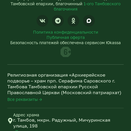
Тамбовской епархии, благочинный
1-ого Тамбовского
благочиния
V
T
O
k
e
d
l
n
Политика конфиденциальности
e
o
Публичная оферта
g
k
Безопасность платежей обеспечена сервисом Юkassa
r
l
a
a
m
s
s
n
Религиозная организация «Архиерейское
i
подворье – храм прп. Серафима Саровского г.
k
Тамбова Тамбовской епархии Русской
i
Православной Церкви (Московский патриархат)
Все реквизиты →
Адрес храма
г. Тамбов, мкрн. Радужный, Мичуринская
улица, 198