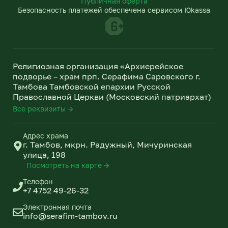
Публичная оферта
g
k
Безопасность платежей обеспечена сервисом Юkassa
r
l
a
a
m
s
s
n
Религиозная организация «Архиерейское
i
подворье – храм прп. Серафима Саровского г.
k
Тамбова Тамбовской епархии Русской
i
Православной Церкви (Московский патриархат)
Все реквизиты →
Адрес храма
г. Тамбов, мкрн. Радужный, Мичуринская
улица, 198
Посмотреть на карте →
Телефон
+7 4752 49-26-32
Электронная почта
info@serafim-tambov.ru