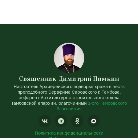
Священник Димитрий Пимкин
Настоятель Архиерейского подворья храма в честь
преподобного Серафима Саровского г. Тамбова,
референт Архитектурно-строительного отдела
Тамбовской епархии, благочинный
1-ого Тамбовского
благочиния
V
T
O
k
e
d
l
n
Политика конфиденциальности
e
o