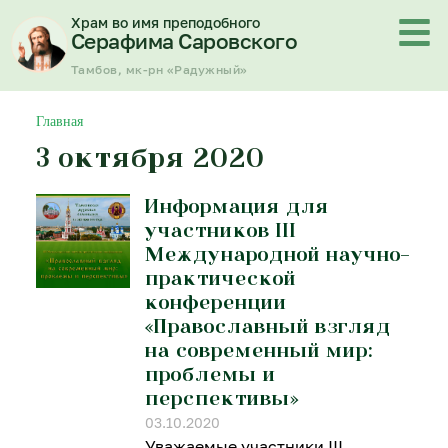
Перейти
Храм во имя преподобного
к
Серафима Саровского
содержимому
Тамбов, мк-рн «Радужный»
Главная
3 октября 2020
Информация для
участников III
Международной научно-
практической
конференции
«Православный взгляд
на современный мир:
проблемы и
перспективы»
03.10.2020
Уважаемые участники III