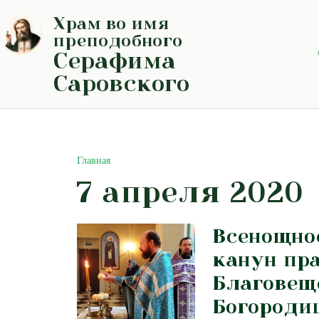
Перейти
Храм во имя
к
содержимому
преподобного
Серафима
Саровского
Главная
7 апреля 2020
Всенощно
канун пр
Благовещ
Богород