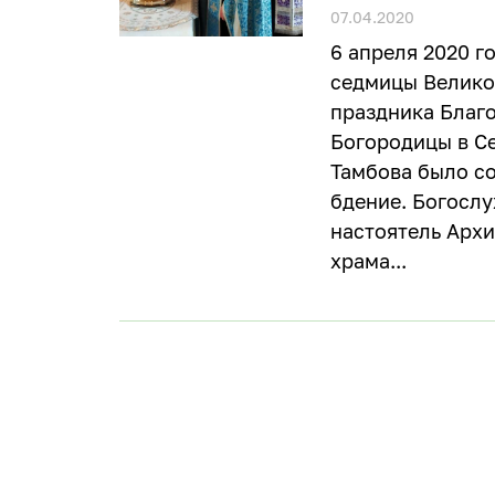
07.04.2020
6 апреля 2020 г
седмицы Великог
праздника Благ
Богородицы в С
Тамбова было с
бдение. Богосл
настоятель Арх
храма