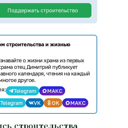
Поддержать строительство
ом строительства и жизнью
знавайте о жизни храма из первых
 храма отец Димитрий публикует
авного календаря, чтения на каждый
многое другое.
ля:
Telegram
МАКС
Telegram
VK
OK
МАКС
ись строительства