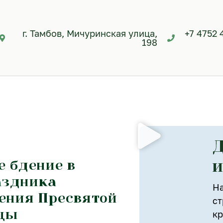
г. Тамбов, Мичуринская улица,
+7 4752 
198
Д
и
е бдение в
аздника
На
ения Пресвятой
ст
ицы
кр