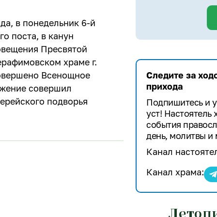
ода, в понедельник 6-й
о поста, в канун
овещения Пресвятой
ерафимовском храме г.
овершено Всенощное
Следите за ход
прихода
ужение совершил
иерейского подворья
Подпишитесь и у
уст! Настоятель
события правосл
день, молитвы и 
Канал настояте
Канал храма:
Летоп