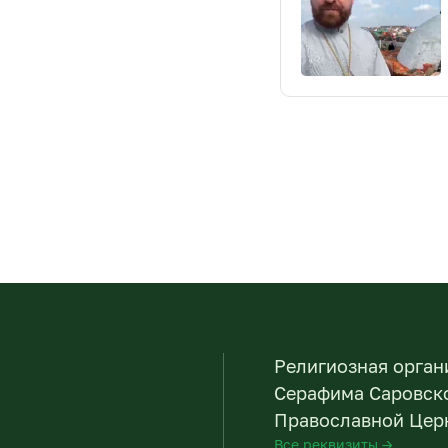
Религиозная орган
Серафима Саровско
Православной Церк
Все реквизиты →