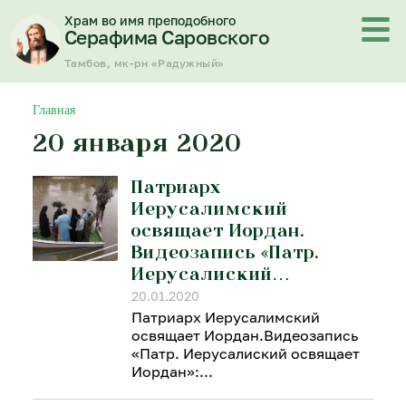
Перейти
Храм во имя преподобного
к
Серафима Саровского
содержимому
Тамбов, мк-рн «Радужный»
Главная
20 января 2020
Патриарх
Иерусалимский
освящает Иордан.
Видеозапись «Патр.
Иерусалиский…
20.01.2020
Патриарх Иерусалимский
освящает Иордан.Видеозапись
«Патр. Иерусалиский освящает
Иордан»: