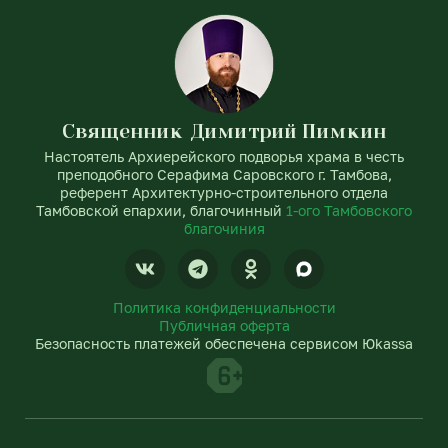
Священник Димитрий Пимкин
Настоятель Архиерейского подворья храма в честь
преподобного Серафима Саровского г. Тамбова,
референт Архитектурно-строительного отдела
Тамбовской епархии, благочинный
1-ого Тамбовского
благочиния
V
T
O
k
e
d
l
n
Политика конфиденциальности
e
o
Публичная оферта
g
k
Безопасность платежей обеспечена сервисом Юkassa
r
l
a
a
m
s
s
n