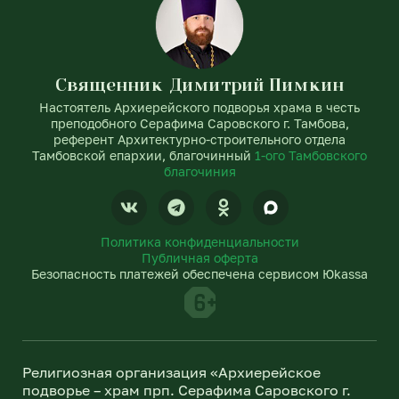
Священник Димитрий Пимкин
Настоятель Архиерейского подворья храма в честь
преподобного Серафима Саровского г. Тамбова,
референт Архитектурно-строительного отдела
Тамбовской епархии, благочинный
1-ого Тамбовского
благочиния
V
T
O
k
e
d
l
n
Политика конфиденциальности
e
o
Публичная оферта
g
k
Безопасность платежей обеспечена сервисом Юkassa
r
l
a
a
m
s
s
n
Религиозная организация «Архиерейское
i
подворье – храм прп. Серафима Саровского г.
k