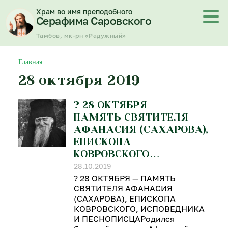
Перейти
Храм во имя преподобного
к
Серафима Саровского
содержимому
Тамбов, мк-рн «Радужный»
Главная
28 октября 2019
? 28 ОКТЯБРЯ —
ПАМЯТЬ СВЯТИТЕЛЯ
АФАНАСИЯ (САХАРОВА),
ЕПИСКОПА
КОВРОВСКОГО…
28.10.2019
? 28 ОКТЯБРЯ — ПАМЯТЬ
СВЯТИТЕЛЯ АФАНАСИЯ
(САХАРОВА), ЕПИСКОПА
КОВРОВСКОГО, ИСПОВЕДНИКА
И ПЕСНОПИСЦАРодился