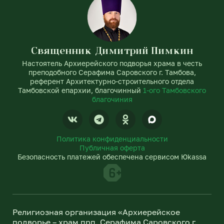
Священник Димитрий Пимкин
Настоятель Архиерейского подворья храма в честь
преподобного Серафима Саровского г. Тамбова,
референт Архитектурно-строительного отдела
Тамбовской епархии, благочинный
1-ого Тамбовского
благочиния
V
T
O
k
e
d
l
n
Политика конфиденциальности
e
o
Публичная оферта
g
k
Безопасность платежей обеспечена сервисом Юkassa
r
l
a
a
m
s
s
n
Религиозная организация «Архиерейское
i
подворье – храм прп. Серафима Саровского г.