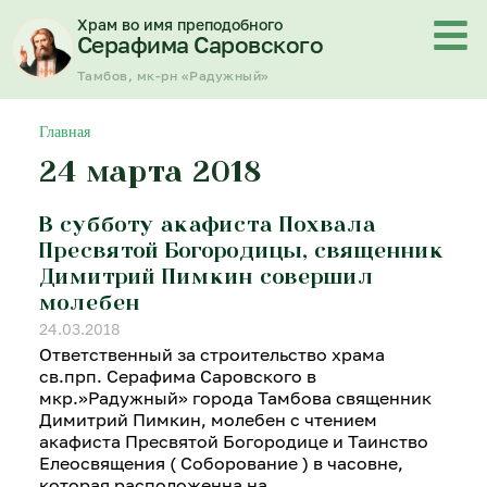
Перейти
Храм во имя преподобного
к
Серафима Саровского
содержимому
Тамбов, мк-рн «Радужный»
Главная
24 марта 2018
В субботу акафиста Похвала
Пресвятой Богородицы, священник
Димитрий Пимкин совершил
молебен
24.03.2018
Ответственный за строительство храма
св.прп. Серафима Саровского в
мкр.»Радужный» города Тамбова священник
Димитрий Пимкин, молебен с чтением
акафиста Пресвятой Богородице и Таинство
Елеосвящения ( Соборование ) в часовне,
которая расположенна на