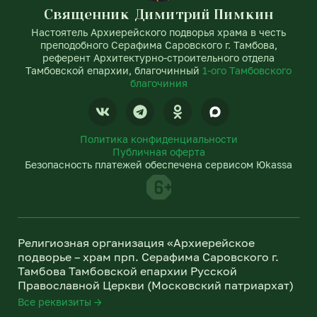
Священник Димитрий Пимкин
Настоятель Архиерейского подворья храма в честь
преподобного Серафима Саровского г. Тамбова,
референт Архитектурно-строительного отдела
Тамбовской епархии, благочинный
1-ого Тамбовского
благочиния
V
T
O
k
e
d
l
n
Политика конфиденциальности
e
o
Публичная оферта
g
k
Безопасность платежей обеспечена сервисом Юkassa
r
l
a
a
m
s
s
n
Религиозная организация «Архиерейское
i
подворье – храм прп. Серафима Саровского г.
k
Тамбова Тамбовской епархии Русской
i
Православной Церкви (Московский патриархат)
Все реквизиты →