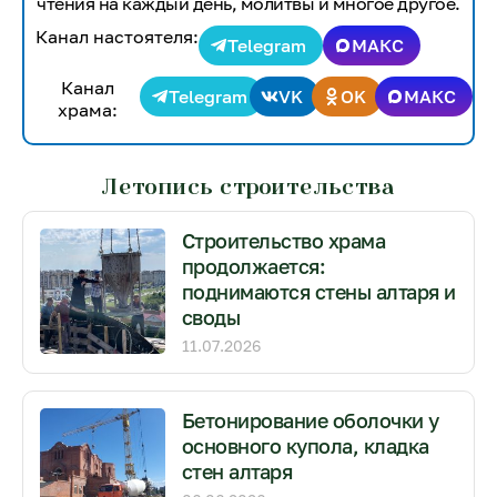
чтения на каждый день, молитвы и многое другое.
Канал настоятеля:
Telegram
МАКС
Канал
Telegram
VK
OK
МАКС
храма:
Летопись строительства
Строительство храма
продолжается:
поднимаются стены алтаря и
своды
11.07.2026
Бетонирование оболочки у
основного купола, кладка
стен алтаря