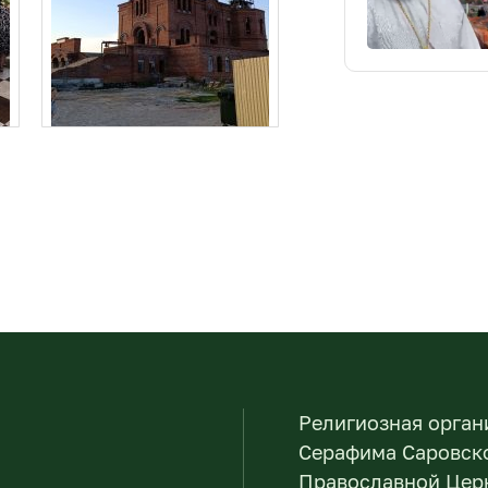
Религиозная орган
Серафима Саровско
Православной Церк