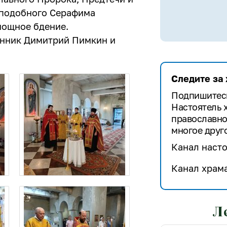
еподобного Серафима
нощное бдение.
енник Димитрий Пимкин и
Следите за
Подпишитесь
Настоятель 
православно
многое друго
Канал насто
Канал храма
Л