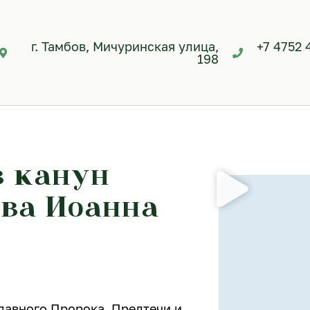
г. Тамбов, Мичуринская улица,
+7 4752 
198
в канун
ва Иоанна
славного Пророка, Предтечи и