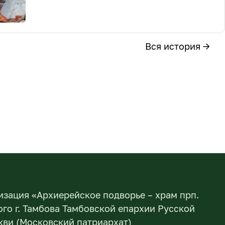
Вся история →
изация «Архиерейское подворье – храм прп.
го г. Тамбова Тамбовской епархии Русской
ви (Московский патриархат)