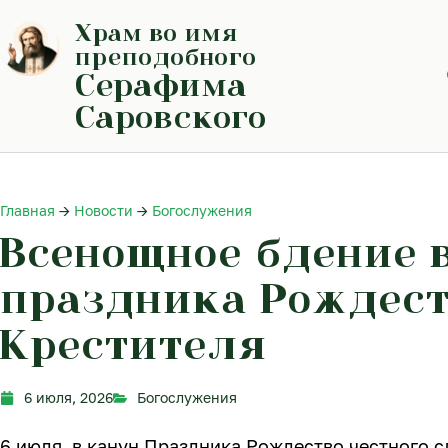
Перейти
Храм во имя
к
содержимому
преподобного
Серафима
Саровского
Главная
→
Новости
→
Богослужения
Всенощное бдение 
праздника Рождест
Крестителя
6 июля, 2026
Богослужения
6 июля, в канун Праздника Рождество честного 