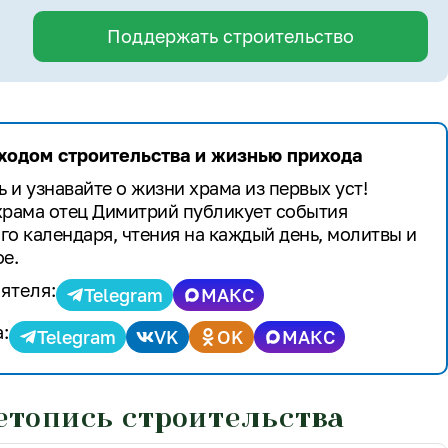
Поддержать строительство
 ходом строительства и жизнью прихода
 и узнавайте о жизни храма из первых уст!
храма отец Димитрий публикует события
го календаря, чтения на каждый день, молитвы и
е.
ятеля:
Telegram
МАКС
:
Telegram
VK
OK
МАКС
етопись строительства