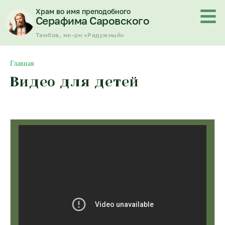
Перейти
Храм во имя преподобного
к
Серафима Саровского
содержимому
Тамбов, мк-рн «Радужный»
Главная
Видео для детей