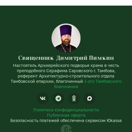
Священник Димитрий Пимкин
Настоятель Архиерейского подворья храма в честь
преподобного Серафима Саровского г. Тамбова,
референт Архитектурно-строительного отдела
Тамбовской епархии, благочинный
1-ого Тамбовского
благочиния
V
T
O
k
e
d
l
n
Политика конфиденциальности
e
o
Публичная оферта
g
k
Безопасность платежей обеспечена сервисом Юkassa
r
l
a
a