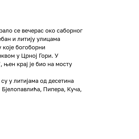
рало се вечерас око саборног
бан и литију улицама
у које богоборни
вом у Црној Гори. У
, њен крај је био на мосту
су у литијама од десетина
 Бјелопавлића, Пипера, Куча,