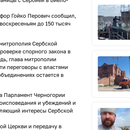
раницы с Сербией в Биело-
фор Гойко Перович сообщил,
воскресеньям до 150 тысяч
 митрополия Сербской
роверке спорного закона в
дь, глава митрополии
сти переговоры с властями
объединениях остается в
ода Парламент Черногории
роисповедания и убеждений и
мляющий интересы Сербской
ой Церкви и передачу в