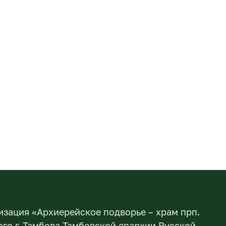
изация «Архиерейское подворье – храм прп.
го г. Тамбова Тамбовской епархии Русской