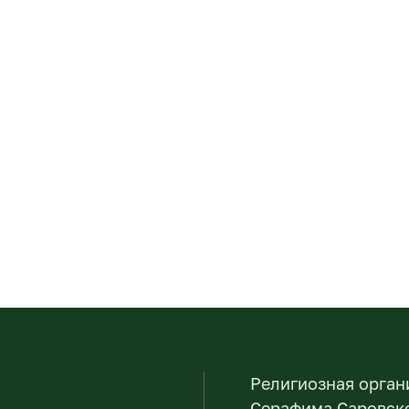
Религиозная орган
Серафима Саровско