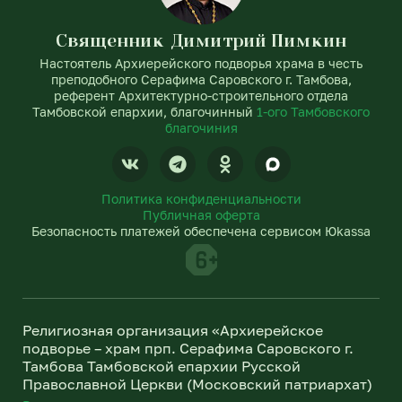
Священник Димитрий Пимкин
Настоятель Архиерейского подворья храма в честь
преподобного Серафима Саровского г. Тамбова,
референт Архитектурно-строительного отдела
Тамбовской епархии, благочинный
1-ого Тамбовского
благочиния
V
T
O
k
e
d
l
n
Политика конфиденциальности
e
o
Публичная оферта
g
k
Безопасность платежей обеспечена сервисом Юkassa
r
l
a
a
m
s
s
n
Религиозная организация «Архиерейское
i
подворье – храм прп. Серафима Саровского г.
k
Тамбова Тамбовской епархии Русской
i
Православной Церкви (Московский патриархат)