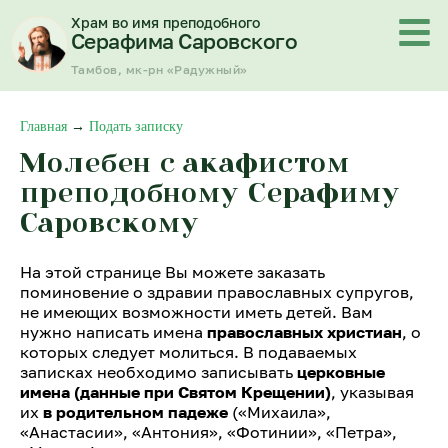
Перейти
Храм во имя преподобного
к
Серафима Саровского
содержимому
Тамбов, мк-рн «Радужный»
Главная
→
Подать записку
Молебен с акафистом
преподобному Серафиму
Саровскому
На этой странице Вы можете заказать
поминовение о здравии православных супругов,
не имеющих возможности иметь детей. Вам
нужно написать имена
православных христиан
, о
которых следует молиться. В подаваемых
записках необходимо записывать
церковные
имена (данные при Святом Крещении)
, указывая
их
в родительном падеже
(«Михаила»,
«Анастасии», «Антония», «Фотинии», «Петра»,