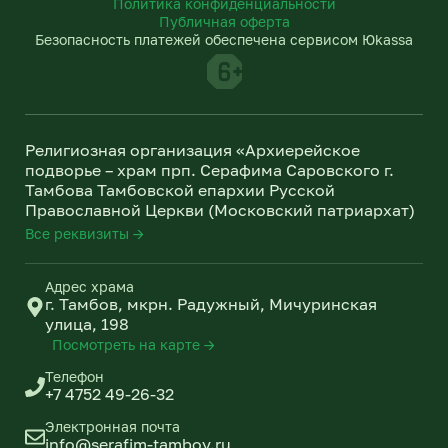
Политика конфиденциальности
e
o
Публичная оферта
g
k
Безопасность платежей обеспечена сервисом Юkassa
r
l
a
a
m
s
s
n
Религиозная организация «Архиерейское
i
подворье – храм прп. Серафима Саровского г.
k
Тамбова Тамбовской епархии Русской
i
Православной Церкви (Московский патриархат)
Все реквизиты →
Адрес храма
г. Тамбов, мкрн. Радужный, Мичуринская
улица, 198
Посмотреть на карте →
Телефон
+7 4752 49-26-32
Электронная почта
info@serafim-tambov.ru