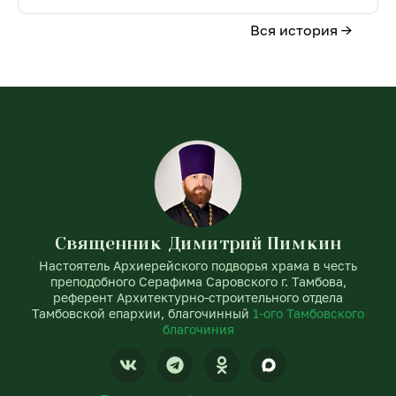
Вся история →
Священник Димитрий Пимкин
Настоятель Архиерейского подворья храма в честь
преподобного Серафима Саровского г. Тамбова,
референт Архитектурно-строительного отдела
Тамбовской епархии, благочинный
1-ого Тамбовского
благочиния
V
T
O
k
e
d
l
n