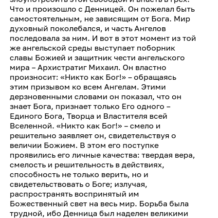
Что и произошло с Денницей. Он пожелал быть
самостоятельным, не зависящим от Бога. Мир
духовный поколебался, и часть Ангелов
последовала за ним. И вот в этот момент из той
же ангельской среды выступает поборник
славы Божией и защитник чести ангельского
мира – Архистратиг Михаил. Он властно
произносит: «Никто как Бог!» – обращаясь
этим призывом ко всем Ангелам. Этими
дерзновенными словами он показал, что он
знает Бога, признает только Его одного –
Единого Бога, Творца и Властителя всей
Вселенной. «Никто как Бог!» – смело и
решительно заявляет он, свидетельствуя о
величии Божием. В этом его поступке
проявились его личные качества: твердая вера,
смелость и решительность в действиях,
способность не только верить, но и
свидетельствовать о Боге; излучая,
распространять воспринятый им
Божественный свет на весь мир. Борьба была
трудной, ибо Денница был наделен великими