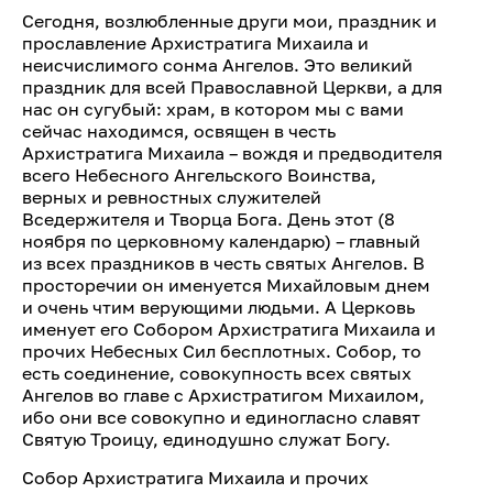
Сегодня, возлюбленные други мои, праздник и
прославление Архистратига Михаила и
неисчислимого сонма Ангелов. Это великий
праздник для всей Православной Церкви, а для
нас он сугубый: храм, в котором мы с вами
сейчас находимся, освящен в честь
Архистратига Михаила – вождя и предводителя
всего Небесного Ангельского Воинства,
верных и ревностных служителей
Вседержителя и Творца Бога. День этот (8
ноября по церковному календарю) – главный
из всех праздников в честь святых Ангелов. В
просторечии он именуется Михайловым днем
и очень чтим верующими людьми. А Церковь
именует его Собором Архистратига Михаила и
прочих Небесных Сил бесплотных. Собор, то
есть соединение, совокупность всех святых
Ангелов во главе с Архистратигом Михаилом,
ибо они все совокупно и единогласно славят
Святую Троицу, единодушно служат Богу.
Собор Архистратига Михаила и прочих