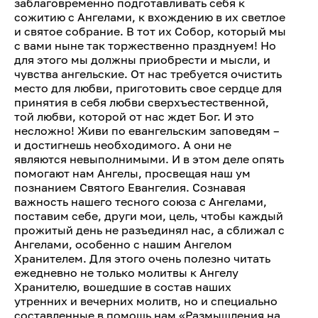
заблаговременно подготавливать себя к
сожитию с Ангелами, к вхождению в их светлое
и святое собрание. В тот их Собор, который мы
с вами ныне так торжественно празднуем! Но
для этого мы должны приобрести и мысли, и
чувства ангельские. От нас требуется очистить
место для любви, приготовить свое сердце для
принятия в себя любви сверхъестественной,
той любви, которой от нас ждет Бог. И это
несложно! Живи по евангельским заповедям –
и достигнешь необходимого. А они не
являются невыполнимыми. И в этом деле опять
помогают нам Ангелы, просвещая наш ум
познанием Святого Евангелия. Сознавая
важность нашего тесного союза с Ангелами,
поставим себе, други мои, цель, чтобы каждый
прожитый день не разъединял нас, а сближал с
Ангелами, особенно с нашим Ангелом
Хранителем. Для этого очень полезно читать
ежедневно не только молитвы к Ангелу
Хранителю, вошедшие в состав наших
утренних и вечерних молитв, но и специально
составленные в помощь нам «Размышления на