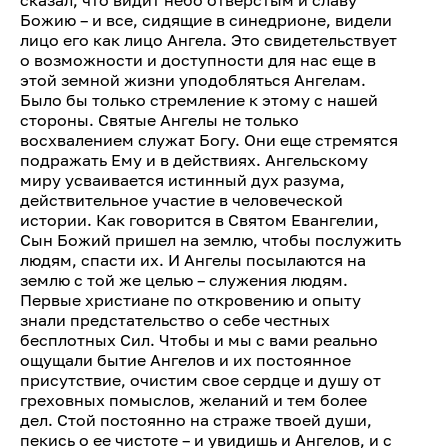
сказал, что видит небо отверстым и славу
Божию – и все, сидящие в синедрионе, видели
лицо его как лицо Ангела. Это свидетельствует
о возможности и доступности для нас еще в
этой земной жизни уподобляться Ангелам.
Было бы только стремление к этому с нашей
стороны. Святые Ангелы не только
восхвалением служат Богу. Они еще стремятся
подражать Ему и в действиях. Ангельскому
миру усваивается истинный дух разума,
действительное участие в человеческой
истории. Как говорится в Святом Евангелии,
Сын Божий пришел на землю, чтобы послужить
людям, спасти их. И Ангелы посылаются на
землю с той же целью – служения людям.
Первые христиане по откровению и опыту
знали предстательство о себе честных
бесплотных Сил. Чтобы и мы с вами реально
ощущали бытие Ангелов и их постоянное
присутствие, очистим свое сердце и душу от
греховных помыслов, желаний и тем более
дел. Стой постоянно на страже твоей души,
пекись о ее чистоте – и увидишь и Ангелов, и с