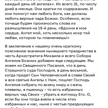
каждый день об ангелах». Их всего 31, по числу
дней в месяце. Они кратки по содержанию. И
они помогут нам любить Бога, как должны
любить верные чада Божии. Особенно, если
почаще будем произносить слова из
размышления на 19-й день. «Вдохни в мое
сердце, Ангел мой, хоть несколько искр той
любви, которою ты пламенеешь!»
В заключение к нашему очень краткому
пояснению значения нынешнего празднества в
честь Архистратига Михаила и всего Собора
Ангелов Божиих добавим еще следующее. Мы
знаем из Священного Писания, что в день
Страшного суда Господня, в день восьмой,
когда придет Сын Человеческий в славе Своей
и все святые Ангелы с Ним, пошлет Господь
Ангелов собрать по всему миру и сжечь
плевелы, а пшеницу – то есть избранных
верных чад Своих – убрать в житницу Его. О,
если бы они тогда взяли в числе этих
избранных и нас, ныне с честью празднующих