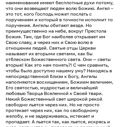
наименование имеют бесплотные духи потому,
что они возвещают людям волю Божию. Ангел –
это тот, кого Господь может послать с
поручением и который в точности исполнит то
поручение. Ангелы обитают везде. Но
преимущественно на небе, вокруг Престола
Божия. Там, где Бог наиболее открывает им
Свою славу, а через них и Свою волю в
отношении людей. Святые отцы Церкви
называют их вторыми светами, как бы
отблеском Божественного света. Они — светы
вторые! Как это нам понять?! С чем сравнить,
чтобы было доступно нашему уму? Находясь в
непосредственной близи к Богу, Ангелы
наполняются восхищением, Божиим величием,
Его святостью, мудростью и величайшей
любовью Творца Вселенной к Своей твари.
Некий Божественный свет широкой рекой
свободно льется через них. Но не просто
протекает через них, как по свободному
желобу, и не задерживаясь, истекает и
пропадает. А льется так, как льется, искрясь и