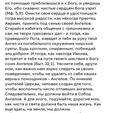
их помощью приблизишься и к Богу, и увидишь
Его, ибо сказано: чистые сердцем Бога узрят
(Мф. 5,8). Очисти свое сердце и удостоишься
тогда высокой радости, как некогда праотец
Авраам, принять под сенью своей Ангелов.
Старайся избегать общения с грешниками и
сам не твори греховных дел – и тогда, как
праведного Лота, изведет и тебя за руку твой
Ангел из погибельного окружения мирской
суеты. Будь кротким, смиренным, побеждай
зло добром. И тогда, как некогда Иакова,
встретит и тебя на пути твоего шествия к Богу
сонм Ангелов (Быт. 32,1). Уясните себе, други
мои, как важно нам зорко следить за своим
поведением, чтобы не удалять от себя наших
верных помощников – Ангелов. По мнению
учителей Церкви, человек создан для того,
чтобы восполнить число отпавших ангелов.
Следовательно, мы должны войти в Собор
Ангелов. А для этого, подумайте, дорогие мои,
как чиста и свята должна быть наша жизнь. Как
еще здесь, на земле, мы должны