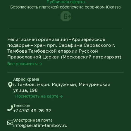
Публичная оферта
g
k
Безопасность платежей обеспечена сервисом Юkassa
r
l
a
a
m
s
s
n
Религиозная организация «Архиерейское
i
подворье – храм прп. Серафима Саровского г.
k
Тамбова Тамбовской епархии Русской
i
Православной Церкви (Московский патриархат)
Все реквизиты →
Адрес храма
г. Тамбов, мкрн. Радужный, Мичуринская
улица, 198
Посмотреть на карте →
Телефон
+7 4752 49-26-32
Электронная почта
info@serafim-tambov.ru