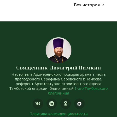
Вся история →
Священник Димитрий Пимкин
Настоятель Архиерейского подворья храма в честь
преподобного Серафима Саровского г. Тамбова,
референт Архитектурно-строительного отдела
Тамбовской епархии, благочинный
1-ого Тамбовского
благочиния
V
T
O
k
e
d
l
n
Политика конфиденциальности
e
o