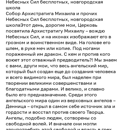
Небесных Сил бесплотных, новгородская
школа
Собор Архистратига Михаила и прочих
Небесных Сил бесплотных, новгородская
школаЭтот день, дорогие мои, Церковь
посвятила Архистратигу Михаилу – вождю
Небесных Сил, и на иконах изображают его в
грозном и воинственном виде. На голове его
шлем, в руке меч или копие. Под ногами
пораженный им дракон. С кем и против кого
воюет этот отважный предводитель?! Мы знаем
с вами, други мои, что весь ангельский мир,
который был создан еще до создания человека
и всего видимого мира, был наделен при
творении великими совершенствами и
благодатными дарами. И велико, и славно
было его предназначение. Среди этого
ангельского мира один из верховных ангелов –
Денница – открыл в самом себе источник зла и
гордости и восстал против своего Творца.
Ангелы, подобно людям, сотворены со
свободной волей. И вначале они могли
злоупотребить этой свободой и впасть в грех.