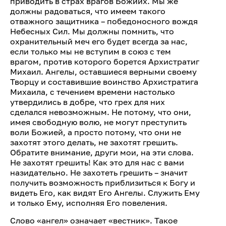
приводить в страх врагов Божиих. Мы же
должны радоваться, что имеем такого
отважного защитника – победоносного вождя
Небесных Сил. Мы должны помнить, что
охранительный меч его будет всегда за нас,
если только мы не вступим в союз с тем
врагом, против которого борется Архистратиг
Михаил. Ангелы, оставшиеся верными своему
Творцу и составившие воинство Архистратига
Михаила, с течением времени настолько
утвердились в добре, что грех для них
сделался невозможным. Не потому, что они,
имея свободную волю, не могут преступить
воли Божией, а просто потому, что они не
захотят этого делать, не захотят грешить.
Обратите внимание, други мои, на эти слова.
Не захотят грешить! Как это для нас с вами
назидательно. Не захотеть грешить – значит
получить возможность приблизиться к Богу и
видеть Его, как видят Его Ангелы. Служить Ему
и только Ему, исполняя Его повеления.
Слово «ангел» означает «вестник». Такое