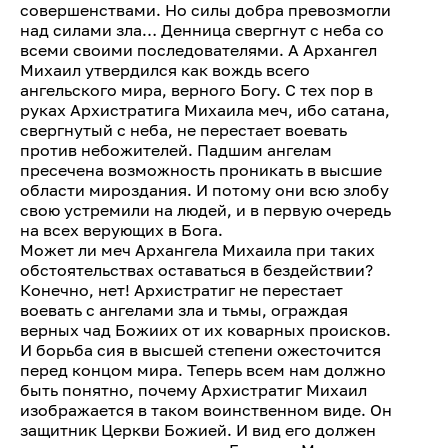
совершенствами. Но силы добра превозмогли
над силами зла… Денница свергнут с неба со
всеми своими последователями. А Архангел
Михаил утвердился как вождь всего
ангельского мира, верного Богу. С тех пор в
руках Архистратига Михаила меч, ибо сатана,
свергнутый с неба, не перестает воевать
против небожителей. Падшим ангелам
пресечена возможность проникать в высшие
области мироздания. И потому они всю злобу
свою устремили на людей, и в первую очередь
на всех верующих в Бога.
Может ли меч Архангела Михаила при таких
обстоятельствах оставаться в бездействии?
Конечно, нет! Архистратиг не перестает
воевать с ангелами зла и тьмы, ограждая
верных чад Божиих от их коварных происков.
И борьба сия в высшей степени ожесточится
перед концом мира. Теперь всем нам должно
быть понятно, почему Архистратиг Михаил
изображается в таком воинственном виде. Он
защитник Церкви Божией. И вид его должен