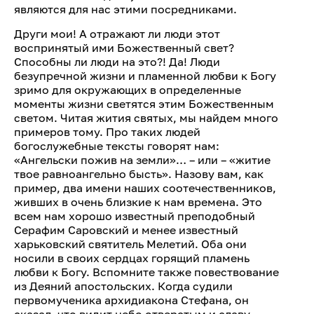
являются для нас этими посредниками.
Други мои! А отражают ли люди этот
воспринятый ими Божественный свет?
Способны ли люди на это?! Да! Люди
безупречной жизни и пламенной любви к Богу
зримо для окружающих в определенные
моменты жизни светятся этим Божественным
светом. Читая жития святых, мы найдем много
примеров тому. Про таких людей
богослужебные тексты говорят нам:
«Ангельски пожив на земли»… – или – «житие
твое равноангельно бысть». Назову вам, как
пример, два имени наших соотечественников,
живших в очень близкие к нам времена. Это
всем нам хорошо известный преподобный
Серафим Саровский и менее известный
харьковский святитель Мелетий. Оба они
носили в своих сердцах горящий пламень
любви к Богу. Вспомните также повествование
из Деяний апостольских. Когда судили
первомученика архидиакона Стефана, он