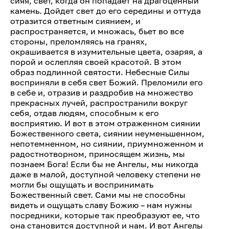
сияя, свет, когда он попадает на драгоценный
камень. Дойдет свет до его середины и оттуда
отразится ответным сиянием, и
распространяется, и множась, бьет во все
стороны, преломляясь на гранях,
окрашивается в изумительные цвета, озаряя, а
порой и ослепляя своей красотой. В этом
образ подлинной святости. Небесные Силы
восприняли в себя свет Божий. Преломили его
в себе и, отразив и раздробив на множество
прекрасных лучей, распространили вокруг
себя, отдав людям, способным к его
восприятию. И вот в этом отраженном сиянии
Божественного света, сиянии неуменьшенном,
непотемненном, но сиянии, приумноженном и
радостнотворном, приносящем жизнь, мы
познаем Бога! Если бы не Ангелы, мы никогда
даже в малой, доступной человеку степени не
могли бы ощущать и воспринимать
Божественный свет. Сами мы не способны
видеть и ощущать славу Божию – нам нужны
посредники, которые так преобразуют ее, что
она становится доступной и нам. И вот Ангелы