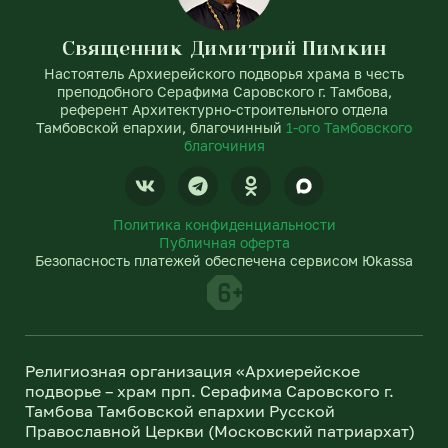
Священник Димитрий Пимкин
Настоятель Архиерейского подворья храма в честь
преподобного Серафима Саровского г. Тамбова,
референт Архитектурно-строительного отдела
Тамбовской епархии, благочинный
1-ого Тамбовского
благочиния
V
T
O
k
e
d
l
n
Политика конфиденциальности
e
o
Публичная оферта
g
k
Безопасность платежей обеспечена сервисом Юkassa
r
l
a
a
m
s
s
n
Религиозная организация «Архиерейское
i
подворье – храм прп. Серафима Саровского г.
k
Тамбова Тамбовской епархии Русской
i
Православной Церкви (Московский патриархат)