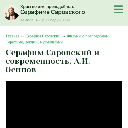
Перейти
Храм во имя преподобного
к
Серафима Саровского
содержимому
Тамбов, мк-рн «Радужный»
Главная
→
Серафим Саровский
→
Фильмы о преподобном
Серафиме, лекции, мультфильмы
Серафим Саровский и
современность, А.И.
Осипов