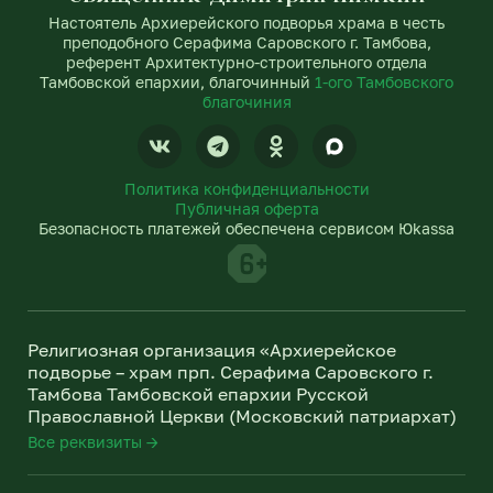
Настоятель Архиерейского подворья храма в честь
преподобного Серафима Саровского г. Тамбова,
референт Архитектурно-строительного отдела
Тамбовской епархии, благочинный
1-ого Тамбовского
благочиния
V
T
O
k
e
d
l
n
Политика конфиденциальности
e
o
Публичная оферта
g
k
Безопасность платежей обеспечена сервисом Юkassa
r
l
a
a
m
s
s
n
Религиозная организация «Архиерейское
i
подворье – храм прп. Серафима Саровского г.
k
Тамбова Тамбовской епархии Русской
i
Православной Церкви (Московский патриархат)
Все реквизиты →