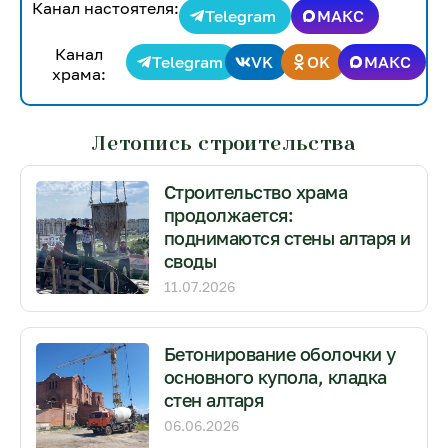
Канал настоятеля:
Telegram
МАКС
Канал
Telegram
VK
OK
МАКС
храма:
Летопись строительства
Строительство храма
продолжается:
поднимаются стены алтаря и
своды
11.07.2026
Бетонирование оболочки у
основного купола, кладка
стен алтаря
06.06.2026